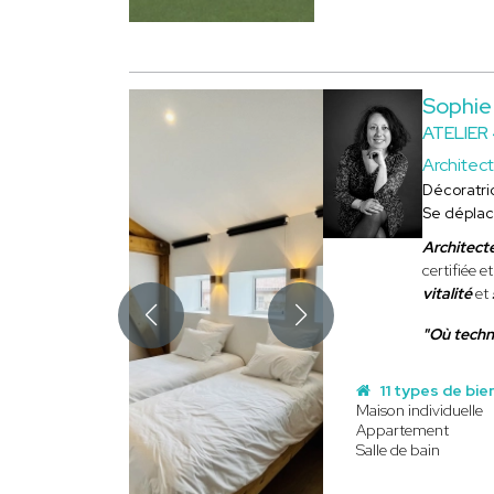
Sophi
ATELIER
Architect
Décoratri
Se dépla
Architecte
certifiée 
vitalité
et
"Où techn
11 types de bie
Maison individuelle
Appartement
Salle de bain