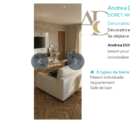
Andrea
DORET A
Décoratri
Décoratric
Se déplace
Andrea D
besoin pour 
immobilière 
8 types de biens
Maison individuelle
Appartement
Salle de bain