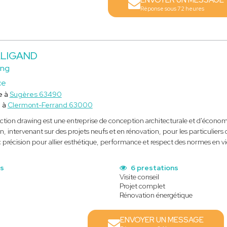
ENVOYER UN MESSAGE
Réponse sous 72 heures
ALIGAND
ing
ce
e à
Sugères 63490
e à
Clermont-Ferrand 63000
ction drawing est une entreprise de conception architecturale et d'économ
n, intervenant sur des projets neufs et en rénovation, pour les particulier
 précision pour allier esthétique, performance et respect des normes en v
ns
6 prestations
Visite conseil
Projet complet
Rénovation énergétique
ENVOYER UN MESSAGE