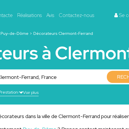
ntacte
Réalisations
Avis
Contactez-nous
Se c
Puy-de-Dôme
Décorateurs Clermont-Ferrand
teurs à Clermon
REC
Voir plus
corateurs dans la ville de Clermont-Ferrand pour réaliser 