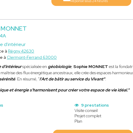
Réponse sous 24 heures
e MONNET
 4A
e d'intérieur
ce à
Régny 42630
ce à
Clermont-Ferrand 63000
 d'intérieur
spécialisée en
géobiologie
,
Sophie MONNET
est la fondatri
et maîtrise des flux énergétique ancestraux, elle crée des espaces harmonieu
sérénité
. En résumé, "
l'Art de bâtir au service du Vivant"
.
ique et énergie s'harmonisent pour créer votre espace de vie idéal."
ns
9 prestations
Visite conseil
Projet complet
Plan