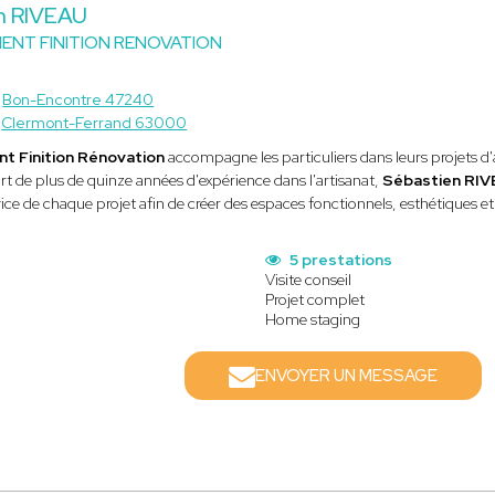
n RIVEAU
NT FINITION RENOVATION
à
Bon-Encontre 47240
à
Clermont-Ferrand 63000
 Finition Rénovation
accompagne les particuliers dans leurs projets d
rt de plus de quinze années d'expérience dans l'artisanat,
Sébastien RI
vice de chaque projet afin de créer des espaces fonctionnels, esthétiques et
5 prestations
Visite conseil
Projet complet
Home staging
ENVOYER UN MESSAGE