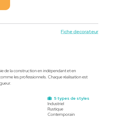
Fiche decorateur
ie de la construction en indépendant et en
s comme les professionnels. Chaque réalisation est
igueur.
5 types de styles
Industriel
Rustique
Contemporain