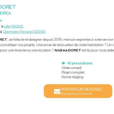
 DORET
NDREA
ce
e à
Lille 59000
 à
Clermont-Ferrand 63000
ORET
, architecte et designer depuis 2019, met son expertise à votre serv
concrétiser vos projets. Une envie de rénovation de votre habitation ? Un
pour une revente ou une location ?
Andrea DORET
est là pour vous aider
10 prestations
Visite conseil
Projet complet
Home staging
ENVOYER UN MESSAGE
Réponse sous 24 heures