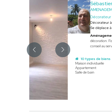
Sébastie
AMENAGEME
Décorateur
Décorateur 
Se déplace 
Aménagement
décoration. Fo
conseil au ser
10 types de biens
Maison individuelle
Appartement
Salle de bain