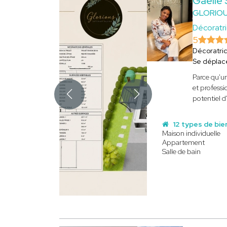
Gaelle
GLORIOU
Décoratri
5
Décoratri
Se déplac
Parce qu'un
et professi
potentiel d
12 types de bie
Maison individuelle
Appartement
Salle de bain