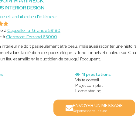
 SOM MAYIMECK
S INTERIOR DESIGN
ce et architecte d'intérieur
ce à
Cappelle-la-Grande 59180
e à
Clermont-Ferrand 63000
 intérieur ne doit pas seulement être beau, mais aussi raconter une histoir
onnels dans la création d'espaces élégants, fonctionnels et chaleureux. Cha
'un lieu et améliorer le quotidien de ceux qui l'occupent.
ns
11 prestations
Visite conseil
Projet complet
Home staging
ENVOYER UN MESSAGE
Réponse dans l'heure