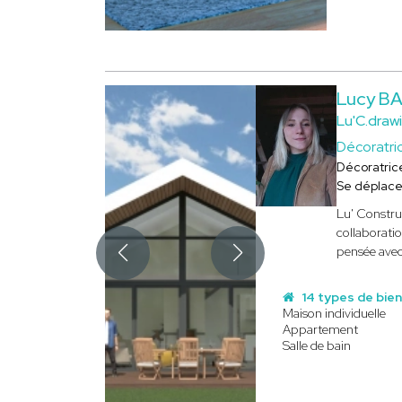
Lucy B
Lu'C.draw
Décoratri
Décoratric
Se déplac
Lu' Constru
collaboratio
pensée avec
14 types de bie
Maison individuelle
Appartement
Salle de bain