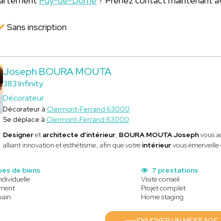
épartement
Puy-de-Dôme
? Prenez contact maintenant a
Sans inscription
Joseph BOURA MOUTA
383 Infinity
Décorateur
Décorateur à
Clermont-Ferrand 63000
Se déplace à
Clermont-Ferrand 63000
Designer
et
architecte d'intérieur
,
BOURA MOUTA Joseph
vous a
alliant innovation et esthétisme, afin que votre
intérieur
vous émerveille 
pes de biens
7 prestations
ndividuelle
Visite conseil
ment
Projet complet
bain
Home staging