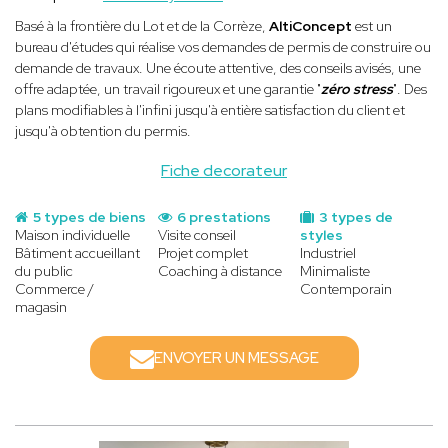
Basé à la frontière du Lot et de la Corrèze,
AltiConcept
est un
bureau d'études qui réalise vos demandes de permis de construire ou
demande de travaux. Une écoute attentive, des conseils avisés, une
offre adaptée, un travail rigoureux et une garantie "
zéro stress
". Des
plans modifiables à l'infini jusqu'à entière satisfaction du client et
jusqu'à obtention du permis.
Fiche decorateur
5 types de biens
6 prestations
3 types de
Maison individuelle
Visite conseil
styles
Bâtiment accueillant
Projet complet
Industriel
du public
Coaching à distance
Minimaliste
Commerce /
Contemporain
magasin
ENVOYER UN MESSAGE