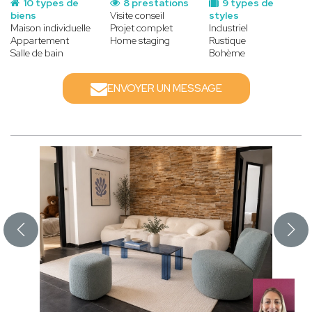
10 types de
8 prestations
9 types de
biens
Visite conseil
styles
Maison individuelle
Projet complet
Industriel
Appartement
Home staging
Rustique
Salle de bain
Bohème
ENVOYER UN MESSAGE