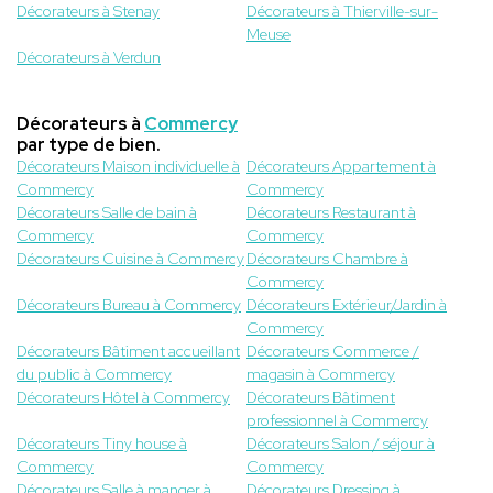
Décorateurs à Stenay
Décorateurs à Thierville-sur-
Meuse
Décorateurs à Verdun
Décorateurs à
Commercy
par type de bien.
Décorateurs Maison individuelle à
Décorateurs Appartement à
Commercy
Commercy
Décorateurs Salle de bain à
Décorateurs Restaurant à
Commercy
Commercy
Décorateurs Cuisine à Commercy
Décorateurs Chambre à
Commercy
Décorateurs Bureau à Commercy
Décorateurs Extérieur/Jardin à
Commercy
Décorateurs Bâtiment accueillant
Décorateurs Commerce /
du public à Commercy
magasin à Commercy
Décorateurs Hôtel à Commercy
Décorateurs Bâtiment
professionnel à Commercy
Décorateurs Tiny house à
Décorateurs Salon / séjour à
Commercy
Commercy
Décorateurs Salle à manger à
Décorateurs Dressing à