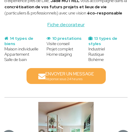
d'expérience près de Lille,
Jade MUTREL
vous accompagne dans la
concrétisation de vos futurs projets et lieux de vie
(particuliers & professionnels) avec une vision
éco-responsable
Fiche decorateur
14 types de
10 prestations
13 types de
biens
Visite conseil
styles
Maison individuelle
Projet complet
Industriel
Appartement
Home staging
Rustique
Salle de bain
Bohème
ENVOYER UN MESSAGE
Réponse sous 24 heures