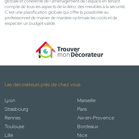
globale et cohérente de l'aménagement de l'espace en tenant
compte de tous les aspects de la déco, des meubles à la sécurité.
C'est une planification globale qui offre la possibilité au
professionnel de manier de manière optimale les coûts et de
respecter un budget validé.
Les décorateurs près de chez vous
Lyon
Marseille
Strasbourg
Paris
Rennes
Aix-en-Provence
Toulouse
Bordeaux
Lille
Nice