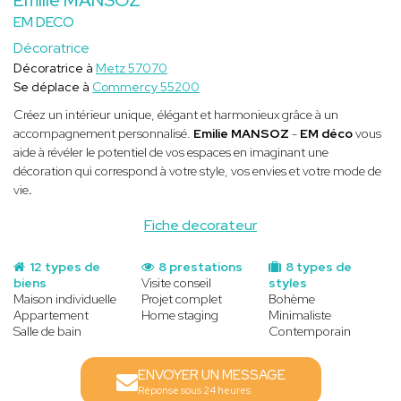
EM DECO
Décoratrice
Décoratrice à
Metz 57070
Se déplace à
Commercy 55200
Créez un intérieur unique, élégant et harmonieux grâce à un
accompagnement personnalisé.
Emilie MANSOZ
-
EM déco
vous
aide à révéler le potentiel de vos espaces en imaginant une
décoration qui correspond à votre style, vos envies et votre mode de
vie
.
Fiche decorateur
12 types de
8 prestations
8 types de
biens
Visite conseil
styles
Maison individuelle
Projet complet
Bohème
Appartement
Home staging
Minimaliste
Salle de bain
Contemporain
ENVOYER UN MESSAGE
Réponse sous 24 heures