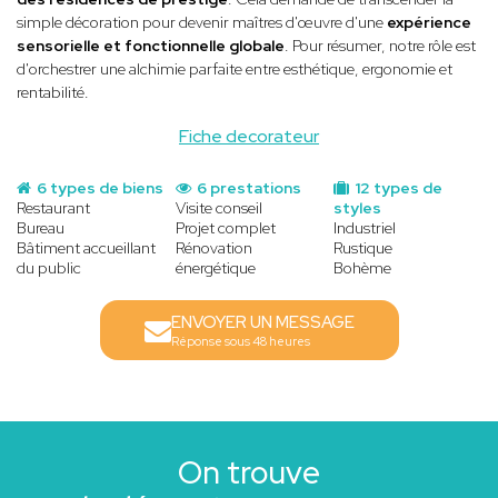
simple décoration pour devenir maîtres d'œuvre d'une
expérience
sensorielle et fonctionnelle globale
. Pour résumer, notre rôle est
d'orchestrer une alchimie parfaite entre esthétique, ergonomie et
rentabilité.
Fiche decorateur
6 types de biens
6 prestations
12 types de
Restaurant
Visite conseil
styles
Bureau
Projet complet
Industriel
Bâtiment accueillant
Rénovation
Rustique
du public
énergétique
Bohème
ENVOYER UN MESSAGE
Réponse sous 48 heures
On trouve