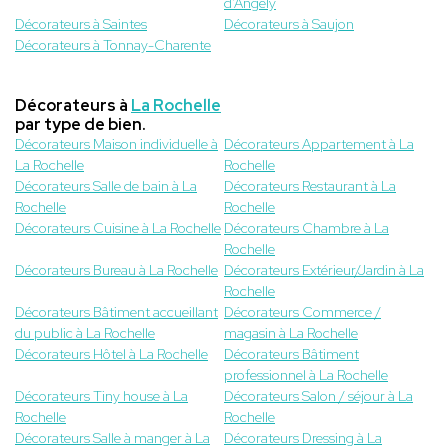
d’Angély
Décorateurs à Saintes
Décorateurs à Saujon
Décorateurs à Tonnay-Charente
Décorateurs à
La Rochelle
par type de bien.
Décorateurs Maison individuelle à
Décorateurs Appartement à La
La Rochelle
Rochelle
Décorateurs Salle de bain à La
Décorateurs Restaurant à La
Rochelle
Rochelle
Décorateurs Cuisine à La Rochelle
Décorateurs Chambre à La
Rochelle
Décorateurs Bureau à La Rochelle
Décorateurs Extérieur/Jardin à La
Rochelle
Décorateurs Bâtiment accueillant
Décorateurs Commerce /
du public à La Rochelle
magasin à La Rochelle
Décorateurs Hôtel à La Rochelle
Décorateurs Bâtiment
professionnel à La Rochelle
Décorateurs Tiny house à La
Décorateurs Salon / séjour à La
Rochelle
Rochelle
Décorateurs Salle à manger à La
Décorateurs Dressing à La