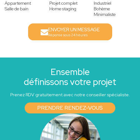
Appartement
Projet complet
Industriel
Salle de bain
Home staging
Bohème
Minimaliste
ENVOYER UN MESSAGE
Réponse sous 24 heures
Ensemble
définissons votre projet
Prenez RDV gratuitement avec notre conseiller spécialiste.
PRENDRE RENDEZ-VOUS