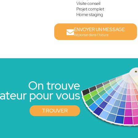
Visite conseil
Projet complet
Home staging
ENVOYER UN MESSAGE
Réponse dans l'heure
On trouve
rateur pour vous
TROUVER