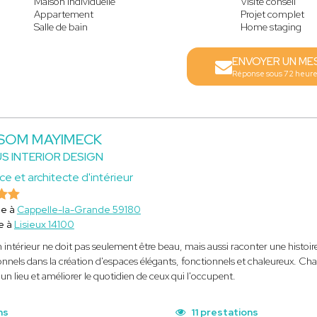
Maison individuelle
Visite conseil
Appartement
Projet complet
Salle de bain
Home staging
ENVOYER UN ME
Réponse sous 72 heur
 SOM MAYIMECK
S INTERIOR DESIGN
ce et architecte d'intérieur
ce à
Cappelle-la-Grande 59180
e à
Lisieux 14100
 intérieur ne doit pas seulement être beau, mais aussi raconter une histoir
onnels dans la création d'espaces élégants, fonctionnels et chaleureux. Cha
'un lieu et améliorer le quotidien de ceux qui l'occupent.
ns
11 prestations