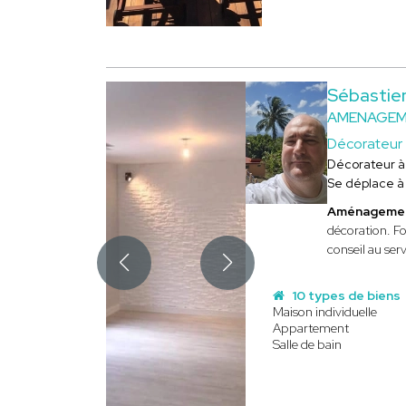
Sébastie
AMENAGEME
Décorateur
Décorateur 
Se déplace 
Aménagement
décoration. Fo
conseil au ser
10 types de biens
Maison individuelle
Appartement
Salle de bain