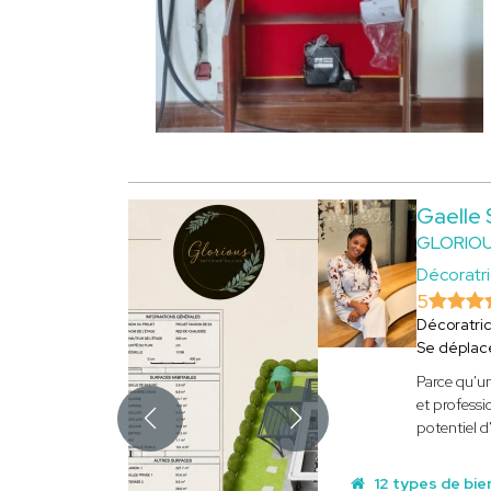
Gaelle
GLORIOU
Décoratri
5
Décoratri
Se déplac
Parce qu'un
et professi
potentiel d
12 types de bie