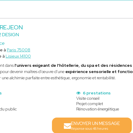
 BREJEON
 DESIGN
ice
ce à
Paris 75008
e à
Lisieux 14100
ent dans
l'univers exigeant de l'hôtellerie, du spa et des résidence
 pour devenir maîtres d'œuvre d'une
expérience sensorielle et fonctio
r une alchimie parfaite entre esthétique, ergonomie et rentabilité.
s
6 prestations
Visite conseil
Projet complet
 du public
Rénovation énergétique
ENVOYER UN MESSAGE
Réponse sous 48 heures