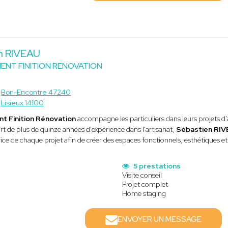
n RIVEAU
NT FINITION RENOVATION
à
Bon-Encontre 47240
à
Lisieux 14100
 Finition Rénovation
accompagne les particuliers dans leurs projets d
rt de plus de quinze années d'expérience dans l'artisanat,
Sébastien RI
vice de chaque projet afin de créer des espaces fonctionnels, esthétiques et
5 prestations
Visite conseil
Projet complet
Home staging
ENVOYER UN MESSAGE