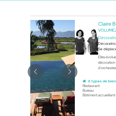
Claire
VOLUME2
Décoratr
Décoratri
Se déplac
Elles évolu
décoration
d'orchestre
6 types de bien
Restaurant
Bureau
Bâtiment accueillant