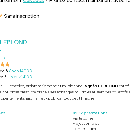
épartement
Calvados
? Prenez contact maintenant avec l'
Sans inscription
 LEBLOND
E
ice
ice à
Caen 14000
ce à
Lisieux 14100
e, illustratrice, artiste sérigraphe et musicienne,
Agnès LEBLOND
est tr
le nourrit sa créativité grâce à ses échanges multiples au sein des collectifs a
ppartements, jardins, lieux publics, tout peut l'inspirer !
ens
12 prestations
Visite conseil
Projet complet
Home staging