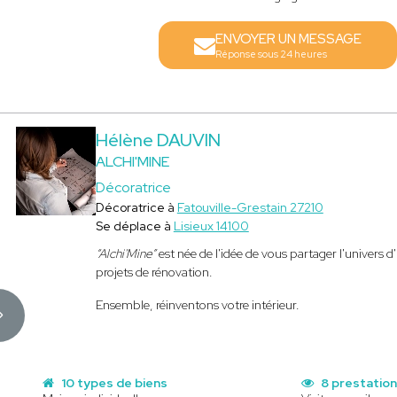
ENVOYER UN MESSAGE
Réponse sous 24 heures
Hélène DAUVIN
ALCHI'MINE
Décoratrice
Décoratrice à
Fatouville-Grestain 27210
Se déplace à
Lisieux 14100
“Alchi'Mine”
est née de l'idée de vous partager l'univers
projets de rénovation.
Ensemble, réinventons votre intérieur.
10 types de biens
8 prestatio