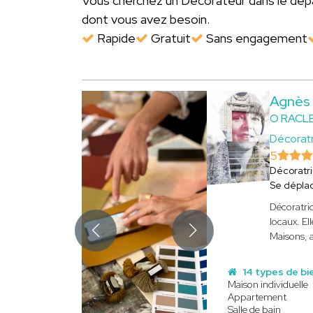
Vous cherchez un Décorateur dans le d
dont vous avez besoin.
Rapide
Gratuit
Sans engagement
Agnès
O RACL
Décoratr
5
Décoratr
Se dépla
Décoratric
locaux. El
Maisons, a
14 types de bi
Maison individuelle
Appartement
Salle de bain