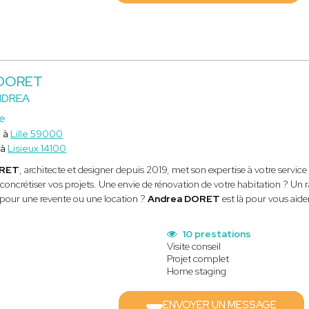
 DORET
NDREA
ce
e à
Lille 59000
 à
Lisieux 14100
ORET
, architecte et designer depuis 2019, met son expertise à votre serv
concrétiser vos projets. Une envie de rénovation de votre habitation ? Un
pour une revente ou une location ?
Andrea DORET
est là pour vous aider
10 prestations
Visite conseil
Projet complet
Home staging
ENVOYER UN MESSAGE