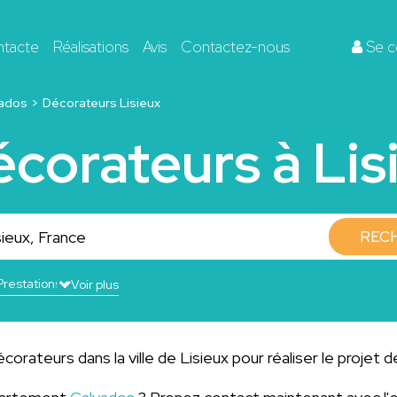
ntacte
Réalisations
Avis
Contactez-nous
Se c
ados
Décorateurs Lisieux
écorateurs à Lis
REC
Voir plus
orateurs dans la ville de Lisieux pour réaliser le projet 