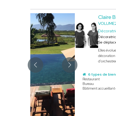
Claire
VOLUME2
Décoratr
Décoratri
Se déplac
Elles évolu
décoration
d'orchestre
6 types de bien
Restaurant
Bureau
Bâtiment accueillant