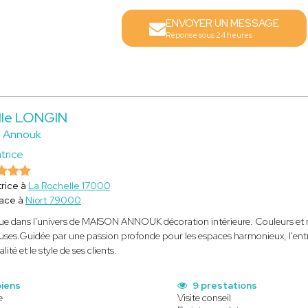
ENVOYER UN MESSAGE
Réponse sous 24 heures
lle LONGIN
 Annouk
trice
rice à
La Rochelle 17000
lace à
Niort 79000
e dans l'univers de MAISON ANNOUK décoration intérieure. Couleurs et mat
es.Guidée par une passion profonde pour les espaces harmonieux, l'entrepr
ité et le style de ses clients.
biens
9 prestations
e
Visite conseil