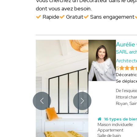
Vous cherchez un Décorateur dans le d
dont vous avez besoin.
Rapide
Gratuit
Sans engagement
Aurélie
SARL arc
Architecte
5
Décoratri
Se déplac
De l’esquis
littoral ch
Royan, Sai
16 types de bie
Maison individuelle
Appartement
Salle de bain