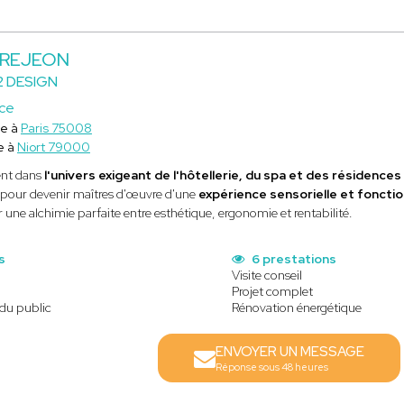
 BREJEON
 DESIGN
ice
ce à
Paris 75008
e à
Niort 79000
ent dans
l'univers exigeant de l'hôtellerie, du spa et des résidence
 pour devenir maîtres d'œuvre d'une
expérience sensorielle et fonctio
r une alchimie parfaite entre esthétique, ergonomie et rentabilité.
s
6 prestations
Visite conseil
Projet complet
 du public
Rénovation énergétique
ENVOYER UN MESSAGE
Réponse sous 48 heures