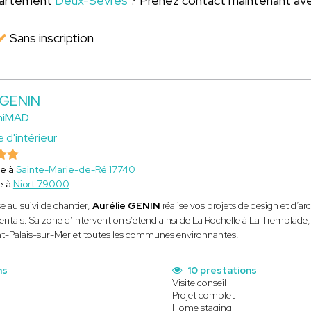
épartement
Deux-Sèvres
? Prenez contact maintenant ave
Sans inscription
 GENIN
hiMAD
 d'intérieur
ce à
Sainte-Marie-de-Ré 17740
e à
Niort 79000
se au suivi de chantier,
Aurélie GENIN
réalise vos projets de design et d’ar
arentais. Sa zone d’intervention s’étend ainsi de La Rochelle à La Tremblade
nt-Palais-sur-Mer et toutes les communes environnantes.
ns
10 prestations
Visite conseil
Projet complet
Home staging