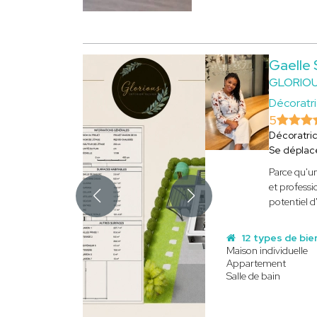
Gaelle
GLORIOU
Décoratri
5
Décoratri
Se déplac
Parce qu'un
et professi
potentiel d
12 types de bie
Maison individuelle
Appartement
Salle de bain