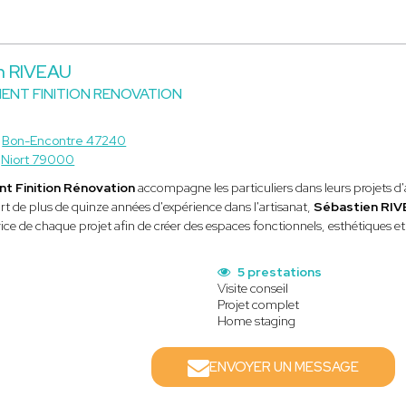
n RIVEAU
NT FINITION RENOVATION
à
Bon-Encontre 47240
à
Niort 79000
 Finition Rénovation
accompagne les particuliers dans leurs projets d
rt de plus de quinze années d'expérience dans l'artisanat,
Sébastien RI
vice de chaque projet afin de créer des espaces fonctionnels, esthétiques et
5 prestations
Visite conseil
Projet complet
Home staging
ENVOYER UN MESSAGE