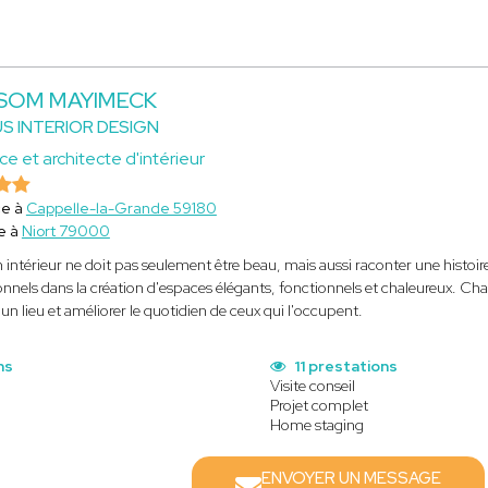
 SOM MAYIMECK
S INTERIOR DESIGN
ce et architecte d'intérieur
ce à
Cappelle-la-Grande 59180
e à
Niort 79000
 intérieur ne doit pas seulement être beau, mais aussi raconter une histoir
onnels dans la création d'espaces élégants, fonctionnels et chaleureux. Cha
'un lieu et améliorer le quotidien de ceux qui l'occupent.
ns
11 prestations
Visite conseil
Projet complet
Home staging
ENVOYER UN MESSAGE