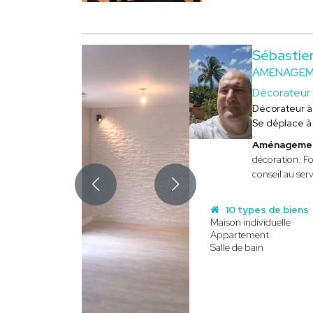
Sébastie
AMENAGEME
Décorateur
Décorateur 
Se déplace 
Aménagement
décoration. Fo
conseil au ser
10 types de biens
Maison individuelle
Appartement
Salle de bain