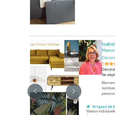
Isabe
Maison
Décora
5
Décorat
Se dép
Bienvenu
nombreus
personnal
10 types de 
Maison individuell