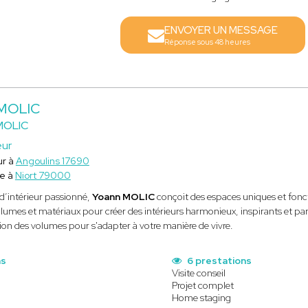
ENVOYER UN MESSAGE
Réponse sous 48 heures
 MOLIC
MOLIC
eur
ur à
Angoulins 17690
e à
Niort 79000
 d’intérieur passionné,
Yoann MOLIC
conçoit des espaces uniques et fonct
lumes et matériaux pour créer des intérieurs harmonieux, inspirants et parf
tion des volumes pour s'adapter à votre manière de vivre.
ns
6 prestations
Visite conseil
Projet complet
Home staging