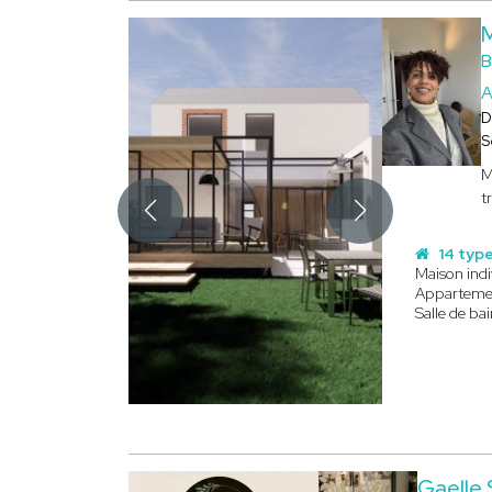
B
A
D
S
M
t
14 type
Maison indi
Apparteme
Salle de ba
Gaelle