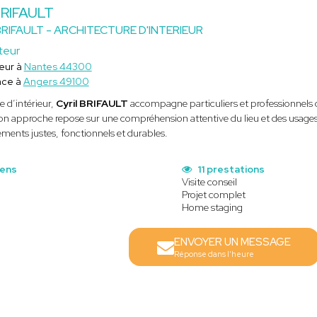
 BRIFAULT
BRIFAULT - ARCHITECTURE D'INTERIEUR
teur
eur à
Nantes 44300
ace à
Angers 49100
e d’intérieur,
Cyril BRIFAULT
accompagne particuliers et professionnels d
Son approche repose sur une compréhension attentive du lieu et des usages 
ents justes, fonctionnels et durables.
iens
11 prestations
Visite conseil
Projet complet
Home staging
ENVOYER UN MESSAGE
Réponse dans l'heure