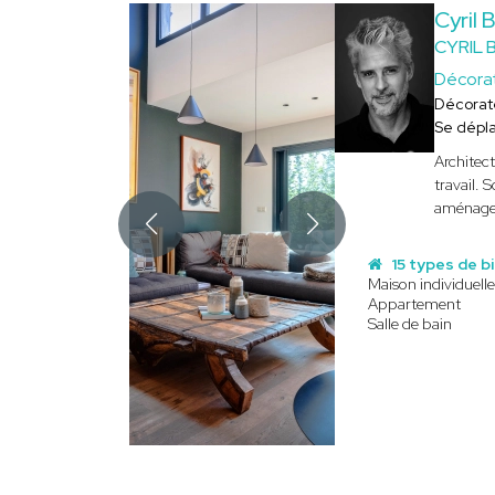
Cyril
CYRIL 
Décora
Décorat
Se dépl
Architect
travail. 
aménagem
15 types de b
Maison individuelle
Appartement
Salle de bain