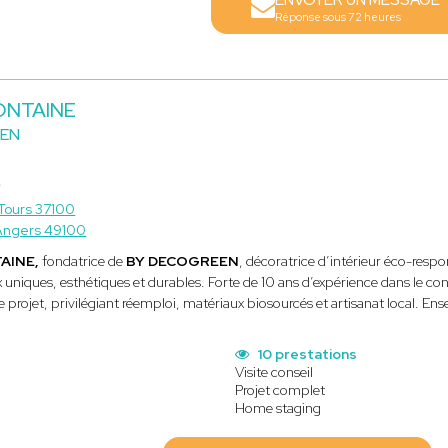
ENVOYER UN MESSAGE
Réponse sous 72 heures
FONTAINE
EN
Tours 37100
Angers 49100
TAINE,
fondatrice de
BY DECOGREEN
, décoratrice d’intérieur éco-respo
 uniques, esthétiques et durables. Forte de 10 ans d’expérience dans le cons
projet, privilégiant réemploi, matériaux biosourcés et artisanat local. En
10 prestations
Visite conseil
Projet complet
Home staging