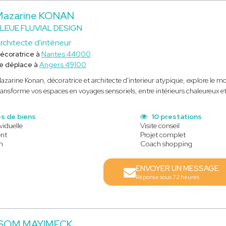
Mazarine KONAN
LEUE FLUVIAL DESIGN
rchitecte d'intérieur
écoratrice à
Nantes 44000
e déplace à
Angers 49100
azarine Konan, décoratrice et architecte d'interieur atypique, explore le mon
ransforme vos espaces en voyages sensoriels, entre intérieurs chaleureux e
s de biens
10 prestations
viduelle
Visite conseil
nt
Projet complet
in
Coach shopping
ENVOYER UN MESSAGE
Réponse sous 72 heures
 SOM MAYIMECK