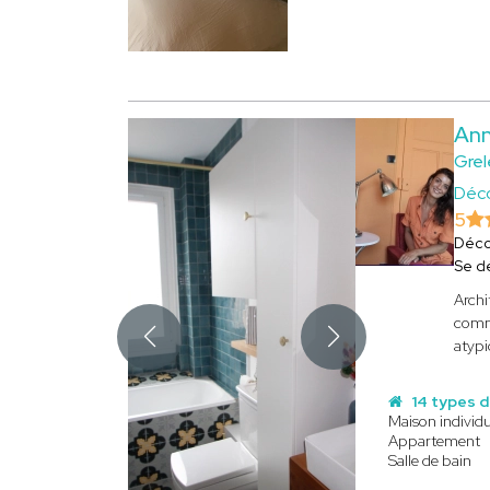
An
Grel
Déco
5
Déco
Se d
Archi
comme
atypi
14 types d
Maison individu
Appartement
Salle de bain