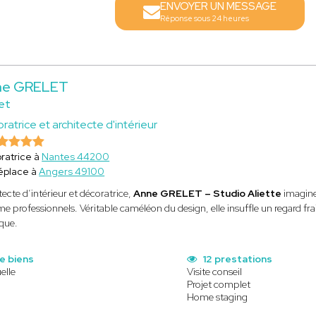
ENVOYER UN MESSAGE
Réponse sous 24 heures
ne GRELET
et
ratrice et architecte d'intérieur
ratrice à
Nantes 44200
éplace à
Angers 49100
tecte d’intérieur et décoratrice,
Anne GRELET – Studio Aliette
imagine
 professionnels. Véritable caméléon du design, elle insuffle un regard frai
que.
e biens
12 prestations
elle
Visite conseil
Projet complet
Home staging