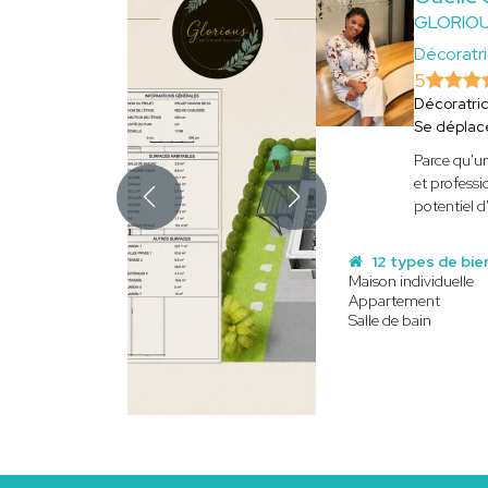
GLORIOU
Décoratri
5
Décoratri
Se déplac
Parce qu'un
et professi
potentiel d
12 types de bie
Maison individuelle
Appartement
Salle de bain