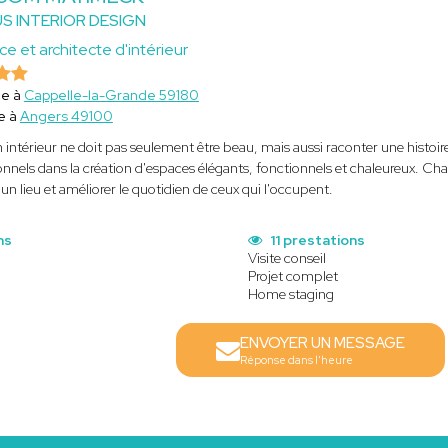
S INTERIOR DESIGN
ce et architecte d'intérieur
ce à
Cappelle-la-Grande 59180
e à
Angers 49100
 intérieur ne doit pas seulement être beau, mais aussi raconter une histoir
onnels dans la création d'espaces élégants, fonctionnels et chaleureux. Cha
'un lieu et améliorer le quotidien de ceux qui l'occupent.
ns
11 prestations
Visite conseil
Projet complet
Home staging
ENVOYER UN MESSAGE
Réponse dans l'heure