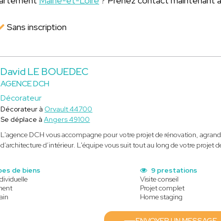
épartement
Maine-et-Loire
? Prenez contact maintenant 
Sans inscription
David LE BOUEDEC
AGENCE DCH
Décorateur
Décorateur à
Orvault 44700
Se déplace à
Angers 49100
L'agence DCH vous accompagne pour votre projet de rénovation, agrandis
d’architecture d’intérieur. L'équipe vous suit tout au long de votre projet de
pes de biens
9 prestations
dividuelle
Visite conseil
ment
Projet complet
ain
Home staging