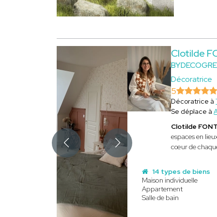
Clotilde 
BYDECOGRE
Décoratrice
5
Décoratrice à
Se déplace à
Clotilde FON
espaces en lieux
cœur de chaque 
14 types de biens
Maison individuelle
Appartement
Salle de bain