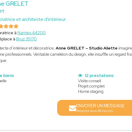
ne GRELET
et
ratrice et architecte d'intérieur
ratrice à
Nantes 44200
éplace à
Bruz 35170
tecte d’intérieur et décoratrice,
Anne GRELET – Studio Aliette
imagine
 professionnels. Véritable caméléon du design, elle insuffle un regard frai
que.
e biens
12 prestations
elle
Visite conseil
Projet complet
Home staging
ENVOYER UN MESSAGE
Réponse sous 48 heures