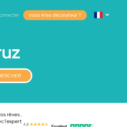
onnecter
Vous êtes décorateur ?
ruz
HERCHER
vos rêves..
c l'expert