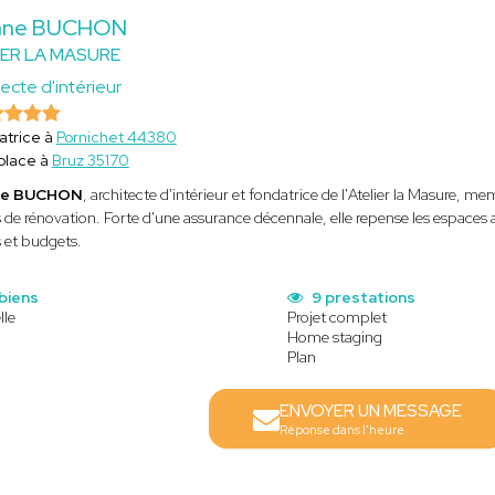
ane BUCHON
IER LA MASURE
ecte d'intérieur
atrice à
Pornichet 44380
place à
Bruz 35170
ne BUCHON
, architecte d'intérieur et fondatrice de l'Atelier la Masure, 
s de rénovation. Forte d'une assurance décennale, elle repense les espaces 
 et budgets.
 biens
9 prestations
lle
Projet complet
Home staging
Plan
ENVOYER UN MESSAGE
Réponse dans l'heure