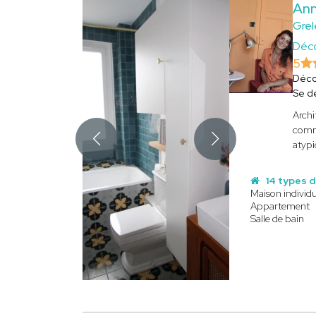
An
Grel
Déco
5
Déco
Se d
Archi
comme
atypi
14 types d
Maison individu
Appartement
Salle de bain