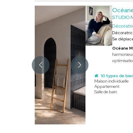
Océan
STUDIO 
Décoratri
Décoratri
Se déplac
Océane 
harmonieux,
optimisatio
10 types de bie
Maison individuelle
Appartement
Salle de bain