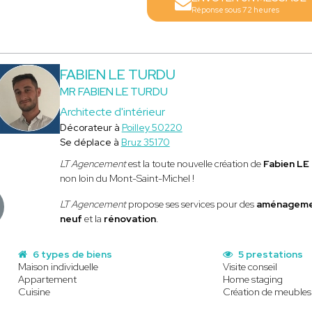
Réponse sous 72 heures
FABIEN LE TURDU
MR FABIEN LE TURDU
Architecte d'intérieur
Décorateur à
Poilley 50220
Se déplace à
Bruz 35170
LT Agencement
est la toute nouvelle création de
Fabien L
non loin du Mont-Saint-Michel !
LT Agencement
propose ses services pour des
aménageme
neuf
et la
rénovation
.
6 types de biens
5 prestations
Maison individuelle
Visite conseil
Appartement
Home staging
Cuisine
Création de meubles