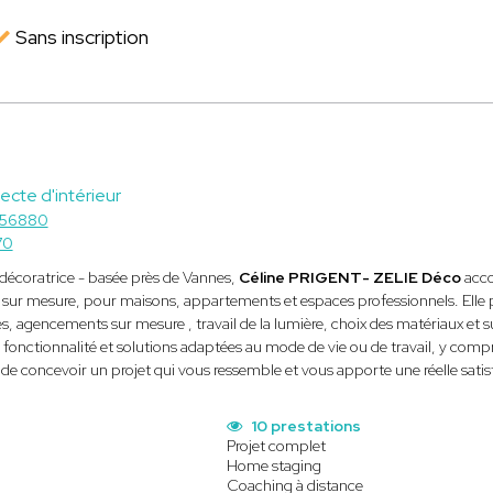
Sans inscription
ecte d'intérieur
 56880
70
t décoratrice - basée près de Vannes,
Céline PRIGENT- ZELIE Déco
acco
urs sur mesure, pour maisons, appartements et espaces professionnels. Elle
, agencements sur mesure , travail de la lumière, choix des matériaux et sui
fonctionnalité et solutions adaptées au mode de vie ou de travail, y compris
de concevoir un projet qui vous ressemble et vous apporte une réelle satis
10 prestations
Projet complet
Home staging
Coaching à distance