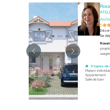
Rox
ATEL
Archit
5
Décor
Se dé
Roxa
projet
usages
11 types de
Maison individue
Appartement
Salle de bain