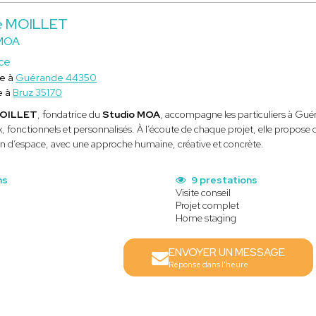
e MOILLET
MOA
ce
ce à
Guérande 44350
e à
Bruz 35170
MOILLET
, fondatrice du
Studio MOA
, accompagne les particuliers à Guér
 fonctionnels et personnalisés. À l’écoute de chaque projet, elle propose 
n d’espace, avec une approche humaine, créative et concrète.
ns
9 prestations
Visite conseil
Projet complet
Home staging
ENVOYER UN MESSAGE
Réponse dans l'heure