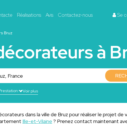
ntacte
Réalisations
Avis
Contactez-nous
Se c
s Bruz
décorateurs à B
REC
Voir plus
orateurs dans la ville de Bruz pour réaliser le projet de 
épartement
Ille-et-Vilaine
? Prenez contact maintenant ave