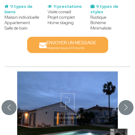
11 types de
11 prestations
9 types de
biens
Visite conseil
styles
Maison individuelle
Projet complet
Rustique
Appartement
Home staging
Bohème
Salle de bain
Minimaliste
ENVOYER UN MESSAGE
Réponse sous 24 heures