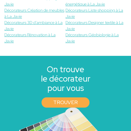
Javie
énergétique à La Javie
Décorateurs Création de meubles
Décorateurs Liste shopping à La
à La Javie
Javie
Décorateurs 3D d'ambiance à La
Décorateurs Designer textile à La
Javie
Javie
Décorateurs Rénovation à La
Décorateurs Géobiologie à La
Javie
Javie
On trouve
le décorateur
pour vous
TROUVER