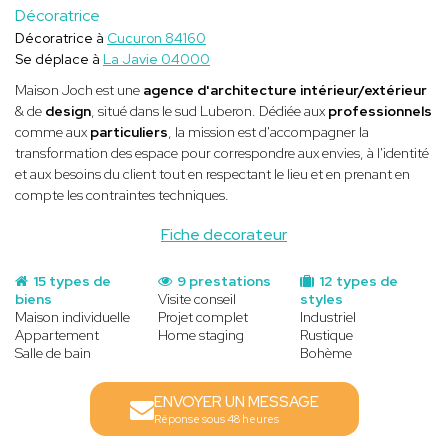
Décoratrice
Décoratrice à
Cucuron 84160
Se déplace à
La Javie 04000
Maison Joch est une
agence d'architecture intérieur/extérieur
& de
design
, situé dans le sud Luberon. Dédiée aux
professionnels
comme aux
particuliers
, la mission est d'accompagner la
transformation des espace pour correspondre aux envies, à l'identité
et aux besoins du client tout en respectant le lieu et en prenant en
compte les contraintes techniques.
Fiche decorateur
15 types de
9 prestations
12 types de
biens
Visite conseil
styles
Maison individuelle
Projet complet
Industriel
Appartement
Home staging
Rustique
Salle de bain
Bohème
ENVOYER UN MESSAGE
Réponse sous 48 heures