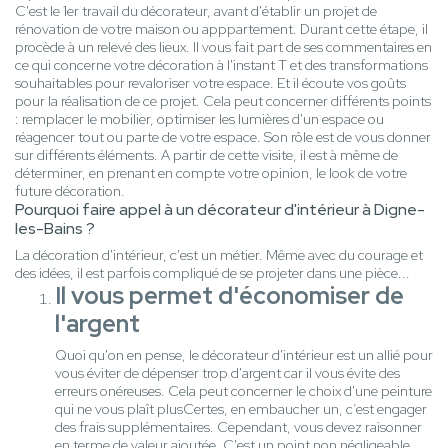
C'est le 1er travail du décorateur, avant d'établir un projet de
rénovation de votre maison ou apppartement. Durant cette étape, il
procède à un relevé des lieux. Il vous fait part de ses commentaires en
ce qui concerne votre décoration à l'instant T et des transformations
souhaitables pour revaloriser votre espace. Et il écoute vos goûts
pour la réalisation de ce projet. Cela peut concerner différents points
: remplacer le mobilier, optimiser les lumières d'un espace ou
réagencer tout ou parte de votre espace. Son rôle est de vous donner
sur différents éléments. A partir de cette visite, il est à même de
déterminer, en prenant en compte votre opinion, le look de votre
future décoration.
Pourquoi faire appel à un décorateur d'intérieur à Digne-
les-Bains ?
La décoration d'intérieur, c'est un métier. Même avec du courage et
des idées, il est parfois compliqué de se projeter dans une pièce...
Il vous permet d'économiser de
l'argent
Quoi qu'on en pense, le décorateur d'intérieur est un allié pour
vous éviter de dépenser trop d'argent car il vous évite des
erreurs onéreuses. Cela peut concerner le choix d'une peinture
qui ne vous plaît plusCertes, en embaucher un, c’est engager
des frais supplémentaires. Cependant, vous devez raisonner
en terme de valeur ajoutée. C'est un point non négligeable