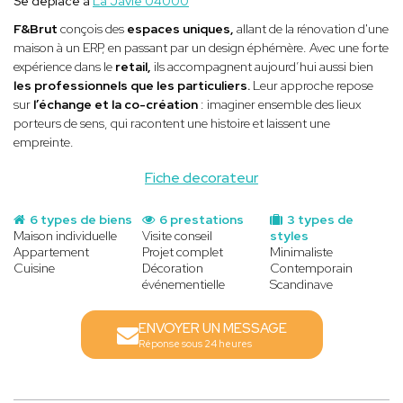
Se déplace à
La Javie 04000
F&Brut
conçois des
espaces uniques,
allant de la rénovation d'une
maison à un ERP, en passant par un design éphémère. Avec une forte
expérience dans le
retail,
ils accompagnent aujourd’hui aussi bien
les professionnels que les particuliers.
Leur approche repose
sur
l’échange et la co-création
: imaginer ensemble des lieux
porteurs de sens, qui racontent une histoire et laissent une
empreinte.
Fiche decorateur
6 types de biens
6 prestations
3 types de
Maison individuelle
Visite conseil
styles
Appartement
Projet complet
Minimaliste
Cuisine
Décoration
Contemporain
événementielle
Scandinave
ENVOYER UN MESSAGE
Réponse sous 24 heures