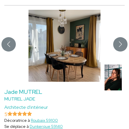
Jade MUTREL
MUTREL JADE
Architecte d'intérieur
5
Décoratrice à
Roubaix 59100
Se déplace à
Dunkerque 59140