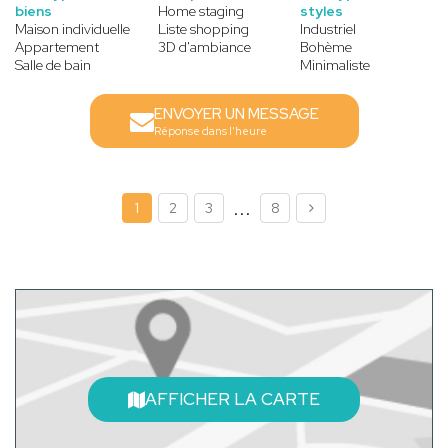
biens
Home staging
styles
Maison individuelle
Liste shopping
Industriel
Appartement
3D d'ambiance
Bohème
Salle de bain
Minimaliste
ENVOYER UN MESSAGE
Réponse dans l'heure
...
1
2
3
8
AFFICHER LA CARTE