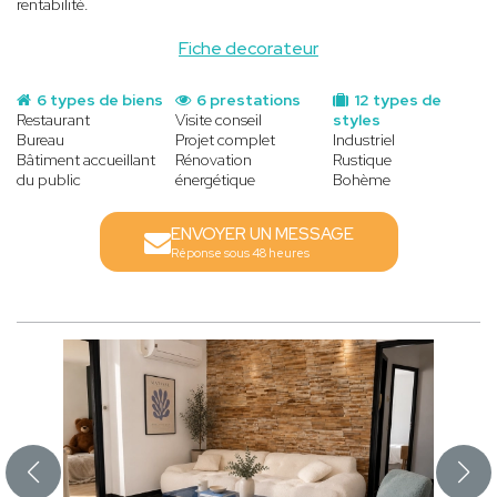
rentabilité.
Fiche decorateur
6 types de biens
6 prestations
12 types de
Restaurant
Visite conseil
styles
Bureau
Projet complet
Industriel
Bâtiment accueillant
Rénovation
Rustique
du public
énergétique
Bohème
ENVOYER UN MESSAGE
Réponse sous 48 heures