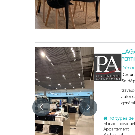
LAG
PERT
Décor
Décora
Se dép
travaux
autoris
général
10 types de
Maison individuel
Appartement
Restaurant