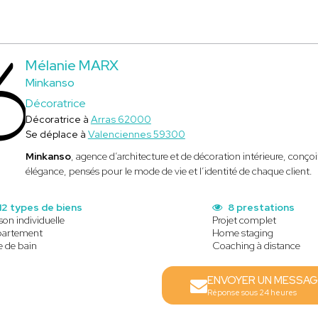
Mélanie MARX
Minkanso
Décoratrice
Décoratrice à
Arras 62000
Se déplace à
Valenciennes 59300
Minkanso
, agence d’architecture et de décoration intérieure, conçoi
élégance, pensés pour le mode de vie et l’identité de chaque client.
12 types de biens
8 prestations
son individuelle
Projet complet
artement
Home staging
e de bain
Coaching à distance
ENVOYER UN MESSAG
Réponse sous 24 heures