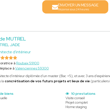
ENVOYER UN MESSAGE
Réponse sous 24 heures
de MUTREL
TREL JADE
hitecte d'intérieur
oratrice à
Roubaix 59100
déplace à
Valenciennes 59300
itecte d'intérieur diplômée d'un master (Bac +5), et avec 3 ans d'expérienc
 la
concrétisation de vos futurs projets et lieux de vie
(particuliers
de biens
10 prestations
uelle
Visite conseil
Projet complet
Home staging