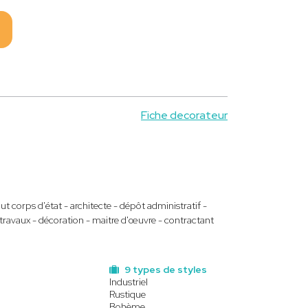
Fiche decorateur
t corps d'état - architecte - dépôt administratif -
vi travaux - décoration - maitre d'œuvre - contractant
9 types de styles
Industriel
Rustique
Bohème