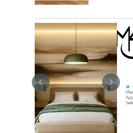
Mai
App
Sall