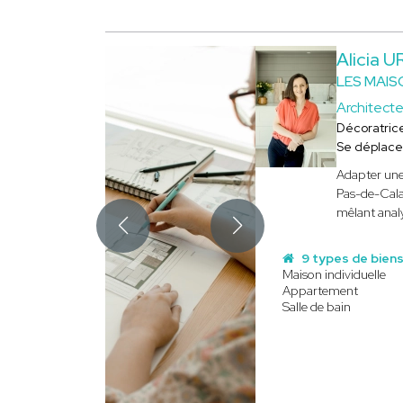
Alicia 
LES MAIS
Architecte
Décoratric
Se déplace
Adapter une
Pas-de-Cala
mêlant analy
9 types de bien
Maison individuelle
Appartement
Salle de bain