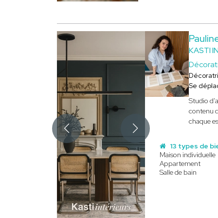
Pauli
KASTI I
Décorat
Décoratr
Se dépla
Studio d'a
contenu d
chaque es
13 types de bi
Maison individuelle
Appartement
Salle de bain