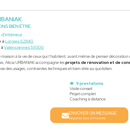
URBANIAK
ONS BIEN ÊTRE
 d'intérieur
e à
Lorgies 62840
 à
Valenciennes 59300
 maison à la vie de ceux qui l’habitent, avant même de penser décoration
is, Alicia URBANIAK accompagne les
projets de rénovation et de con
se des usages, contraintes techniques et bien-être au quotidien.
s
9 prestations
Visite conseil
Projet complet
Coaching à distance
ENVOYER UN MESSAGE
Réponse sous 24 heures