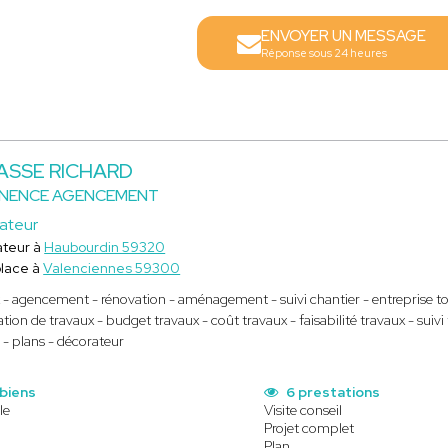
ENVOYER UN MESSAGE
Réponse sous 24 heures
ASSE RICHARD
INENCE AGENCEMENT
ateur
teur à
Haubourdin 59320
lace à
Valenciennes 59300
 - agencement - rénovation - aménagement - suivi chantier - entreprise tou
ation de travaux - budget travaux - coût travaux - faisabilité travaux - sui
 - plans - décorateur
 biens
6 prestations
le
Visite conseil
Projet complet
Plan