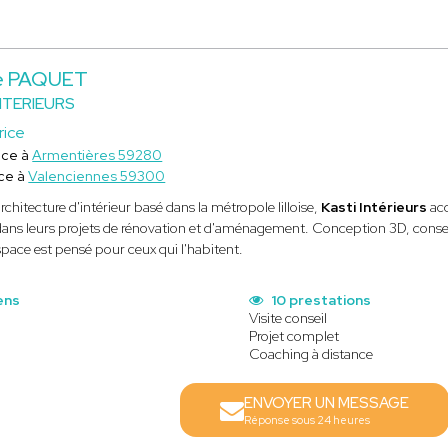
ne PAQUET
NTERIEURS
rice
ice à
Armentières 59280
ce à
Valenciennes 59300
rchitecture d'intérieur basé dans la métropole lilloise,
Kasti Intérieurs
ac
ans leurs projets de rénovation et d'aménagement. Conception 3D, consei
pace est pensé pour ceux qui l'habitent.
ens
10 prestations
Visite conseil
Projet complet
Coaching à distance
ENVOYER UN MESSAGE
Réponse sous 24 heures