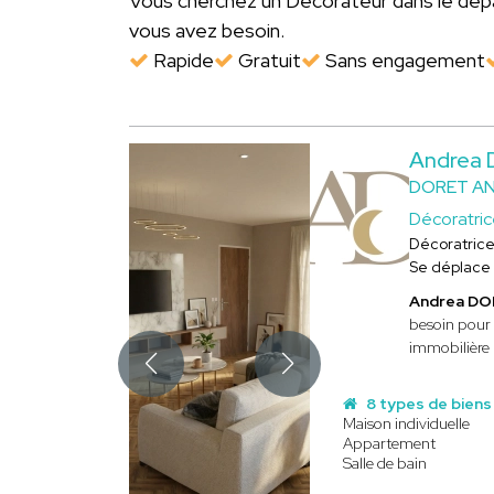
Vous cherchez un Décorateur dans le d
vous avez besoin.
Rapide
Gratuit
Sans engagement
Andrea
DORET A
Décoratri
Décoratric
Se déplace
Andrea D
besoin pour 
immobilière 
8 types de biens
Maison individuelle
Appartement
Salle de bain