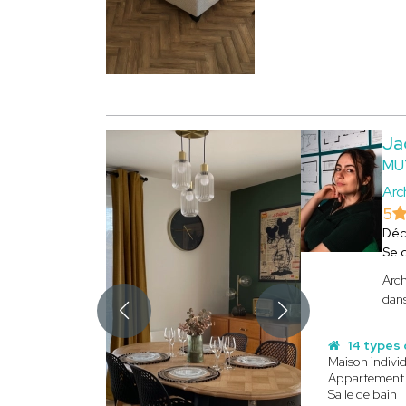
Ja
MU
Arc
5
Déc
Se 
Arch
dans
14 types 
Maison individ
Appartement
Salle de bain