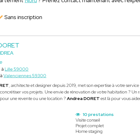
épartement
Nord
? Prenez contact maintenant avec l'expe
Sans inscription
 DORET
NDREA
ce
e à
Lille 59000
 à
Valenciennes 59300
ORET
, architecte et designer depuis 2019, met son expertise à votre serv
concrétiser vos projets. Une envie de rénovation de votre habitation ? Un
pour une revente ou une location ?
Andrea DORET
est là pour vous aider
10 prestations
Visite conseil
Projet complet
Home staging