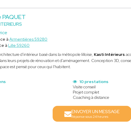
ne PAQUET
NTERIEURS
rice
ice à
Armentières 59280
ce à
Lille 59260
rchitecture d'intérieur basé dans la métropole lilloise,
Kasti Intérieurs
ac
ans leurs projets de rénovation et d'aménagement. Conception 3D, consei
pace est pensé pour ceux qui l'habitent.
ens
10 prestations
Visite conseil
Projet complet
Coaching à distance
ENVOYER UN MESSAGE
Réponse sous 24 heures