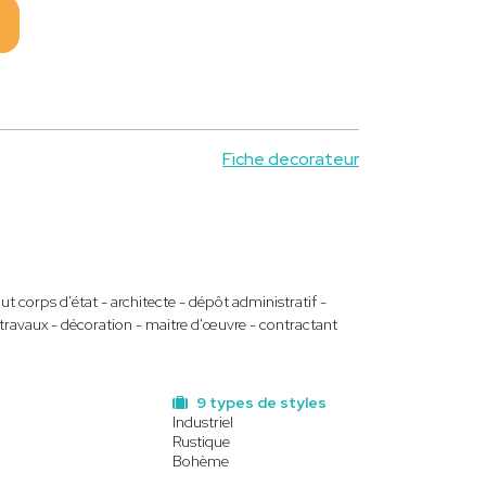
Fiche decorateur
t corps d'état - architecte - dépôt administratif -
vi travaux - décoration - maitre d'œuvre - contractant
9 types de styles
Industriel
Rustique
Bohème