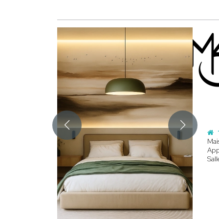
Mai
App
Sall