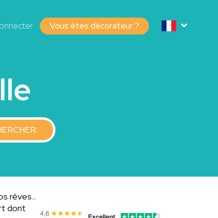
onnecter
Vous êtes décorateur ?
lle
HERCHER
os rêves..
rt dont