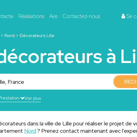
ntacte
Réalisations
Avis
Contactez-nous
Se c
Nord
Décorateurs Lille
décorateurs à Li
REC
Voir plus
orateurs dans la ville de Lille pour réaliser le projet de v
épartement
Nord
? Prenez contact maintenant avec l'expe