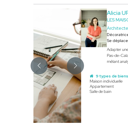
Alicia 
LES MAIS
Architecte
Décoratric
Se déplace
Adapter une
Pas-de-Cala
mêlant analy
9 types de bien
Maison individuelle
Appartement
Salle de bain