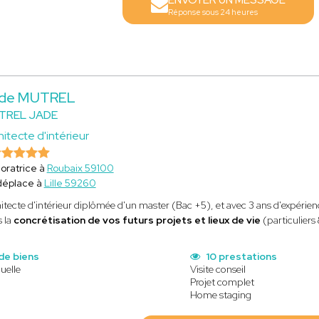
ENVOYER UN MESSAGE
Réponse sous 24 heures
de MUTREL
TREL JADE
hitecte d'intérieur
oratrice à
Roubaix 59100
déplace à
Lille 59260
itecte d'intérieur diplômée d'un master (Bac +5), et avec 3 ans d'expérienc
 la
concrétisation de vos futurs projets et lieux de vie
(particuliers
de biens
10 prestations
uelle
Visite conseil
Projet complet
Home staging