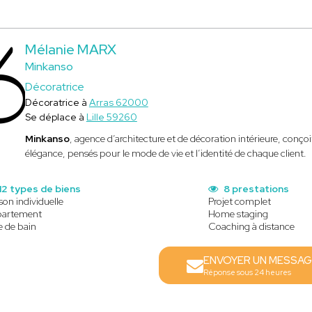
Mélanie MARX
Minkanso
Décoratrice
Décoratrice à
Arras 62000
Se déplace à
Lille 59260
Minkanso
, agence d’architecture et de décoration intérieure, conçoi
élégance, pensés pour le mode de vie et l’identité de chaque client.
12 types de biens
8 prestations
son individuelle
Projet complet
artement
Home staging
e de bain
Coaching à distance
ENVOYER UN MESSAG
Réponse sous 24 heures