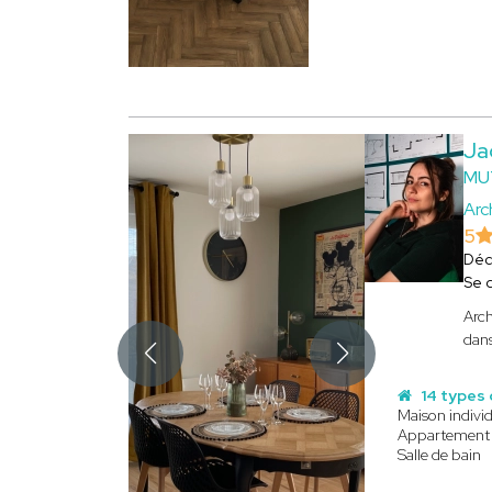
Ja
MU
Arc
5
Déc
Se 
Arch
dans
14 types 
Maison individ
Appartement
Salle de bain