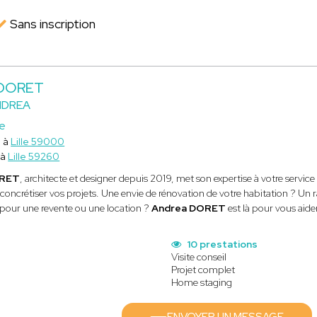
Sans inscription
 DORET
NDREA
ce
e à
Lille 59000
 à
Lille 59260
ORET
, architecte et designer depuis 2019, met son expertise à votre serv
concrétiser vos projets. Une envie de rénovation de votre habitation ? Un
pour une revente ou une location ?
Andrea DORET
est là pour vous aider
10 prestations
Visite conseil
Projet complet
Home staging