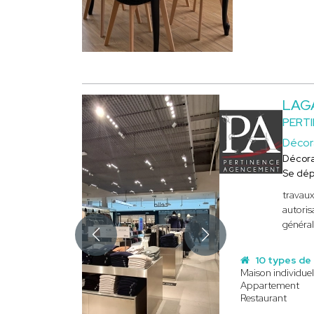
LAG
PERT
Décor
Décora
Se dép
travaux
autoris
général
10 types de
Maison individuel
Appartement
Restaurant