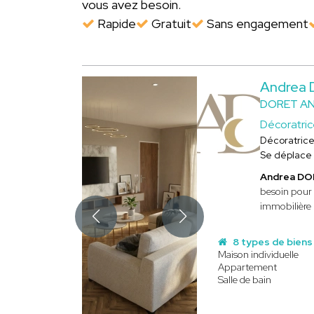
vous avez besoin.
Rapide
Gratuit
Sans engagement
Andrea
DORET A
Décoratri
Décoratric
Se déplace
Andrea D
besoin pour 
immobilière 
8 types de biens
Maison individuelle
Appartement
Salle de bain