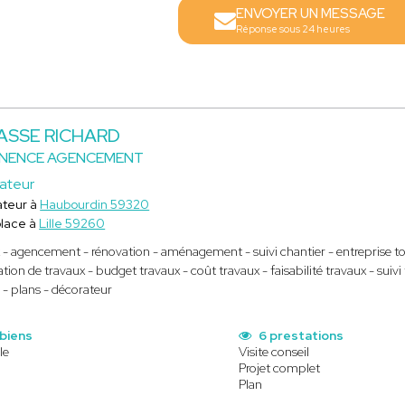
ENVOYER UN MESSAGE
Réponse sous 24 heures
ASSE RICHARD
INENCE AGENCEMENT
ateur
teur à
Haubourdin 59320
lace à
Lille 59260
 - agencement - rénovation - aménagement - suivi chantier - entreprise tou
ation de travaux - budget travaux - coût travaux - faisabilité travaux - sui
 - plans - décorateur
 biens
6 prestations
le
Visite conseil
Projet complet
Plan