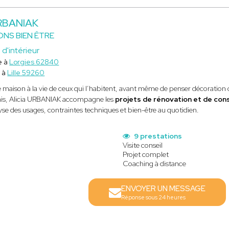
URBANIAK
ONS BIEN ÊTRE
 d'intérieur
e à
Lorgies 62840
 à
Lille 59260
 maison à la vie de ceux qui l’habitent, avant même de penser décoration
is, Alicia URBANIAK accompagne les
projets de rénovation et de con
se des usages, contraintes techniques et bien-être au quotidien.
s
9 prestations
Visite conseil
Projet complet
Coaching à distance
ENVOYER UN MESSAGE
Réponse sous 24 heures