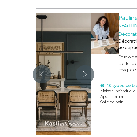
Pauli
KASTI I
Décorat
Décoratr
Se dépla
Studio d'a
contenu d
chaque es
13 types de bi
Maison individuelle
Appartement
Salle de bain