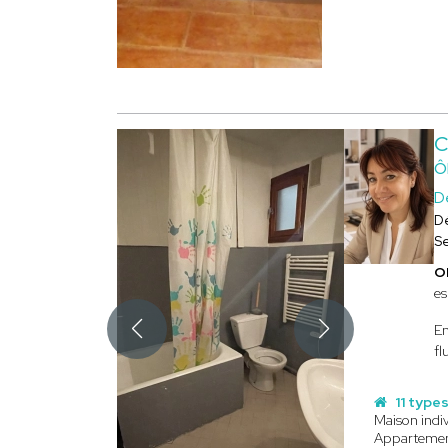
C
Ô
Dé
D
S
O
es
En
fl
11 types
Maison indiv
Apparteme