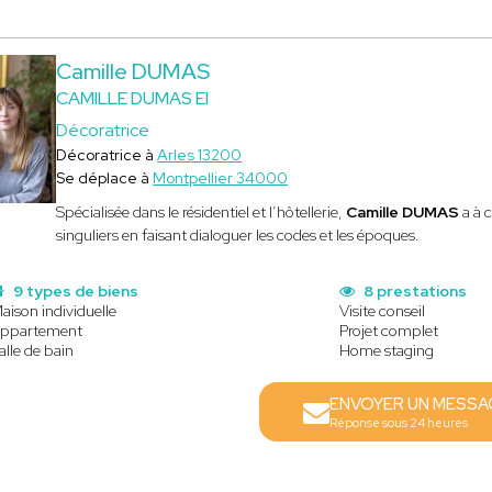
Camille DUMAS
CAMILLE DUMAS EI
Décoratrice
Décoratrice à
Arles 13200
Se déplace à
Montpellier 34000
Spécialisée dans le résidentiel et l’hôtellerie,
Camille DUMAS
a à 
singuliers en faisant dialoguer les codes et les époques.
9 types de biens
8 prestations
aison individuelle
Visite conseil
ppartement
Projet complet
alle de bain
Home staging
ENVOYER UN MESSA
Réponse sous 24 heures