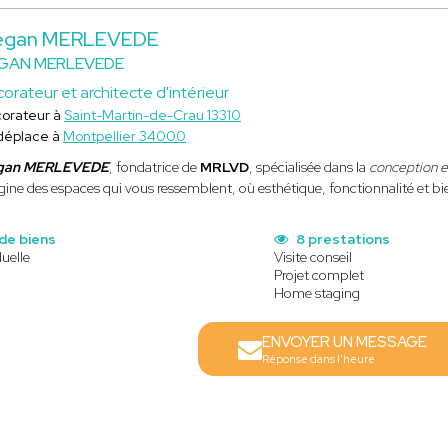
gan MERLEVEDE
GAN MERLEVEDE
orateur et architecte d'intérieur
orateur à
Saint-Martin-de-Crau 13310
déplace à
Montpellier 34000
gan MERLEVEDE
, fondatrice de
MRLVD
, spécialisée dans la
conception 
ine des espaces qui vous ressemblent, où esthétique, fonctionnalité et bie
de biens
8 prestations
uelle
Visite conseil
Projet complet
Home staging
ENVOYER UN MESSAGE
Réponse dans l'heure