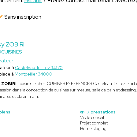
épartement
Hérault
? Prenez contact maintenant avec l'ex
Sans inscription
y ZOBIRI
JCUISINES
rateur
ateur à
Castelnau-le-Lez 34170
place à
Montpellier 34000
 ZOBIRI
, cuisiniste chez CUISINES REFERENCES Castelnau-le-Lez. Fort d
assion dans la conception de cuisines sur mesure, salle de bain et dressing,
nalisé et clé en main.
biens
7 prestations
Visite conseil
Projet complet
Home staging