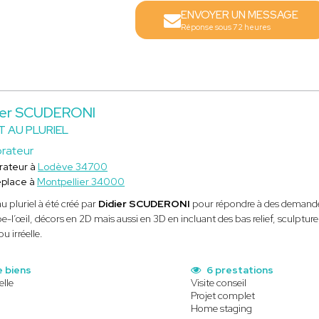
ENVOYER UN MESSAGE
Réponse sous 72 heures
ier SCUDERONI
T AU PLURIEL
rateur
rateur à
Lodève 34700
éplace à
Montpellier 34000
au pluriel à été créé par
Didier SCUDERONI
pour répondre à des demande
e-l’œil, décors en 2D mais aussi en 3D en incluant des bas relief, sculptu
ou irréelle.
e biens
6 prestations
elle
Visite conseil
Projet complet
Home staging