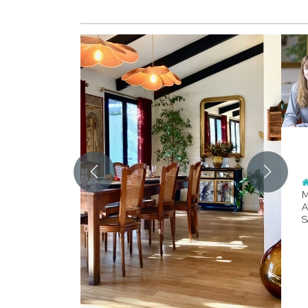
M
A
S