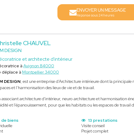
ENVOYER UN MESSAGE
Réponse sous 24 heures
hristelle CHAUVEL
M DESIGN
coratrice et architecte d'intérieur
écoratrice à
Avignon 84000
e déplace à
Montpellier 34000
M DESIGN
, est une entreprise d’Architecture intérieure dont la principale
paces et l’harmonisation des lieux de vie et de travail.
 associant architecture d'intérieur, neuro architecture et harmonisation éner
uidité et l'épanouissement, pour que les habitats ou les espaces de travail d
 de biens
13 prestations
iduelle
Visite conseil
nt
Projet complet