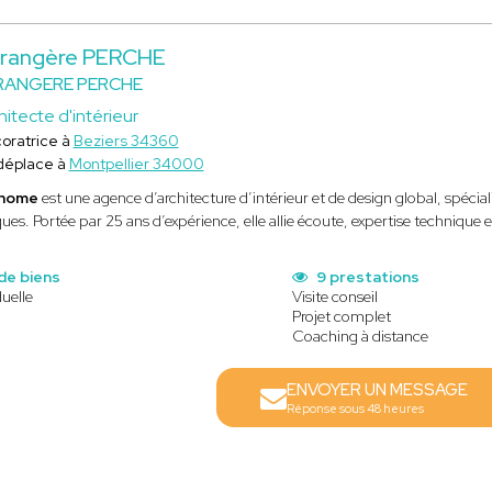
rangère PERCHE
RANGERE PERCHE
hitecte d'intérieur
oratrice à
Beziers 34360
déplace à
Montpellier 34000
 home
est une agence d’architecture d’intérieur et de design global, spécia
ues. Portée par 25 ans d’expérience, elle allie écoute, expertise technique e
de biens
9 prestations
uelle
Visite conseil
Projet complet
Coaching à distance
ENVOYER UN MESSAGE
Réponse sous 48 heures