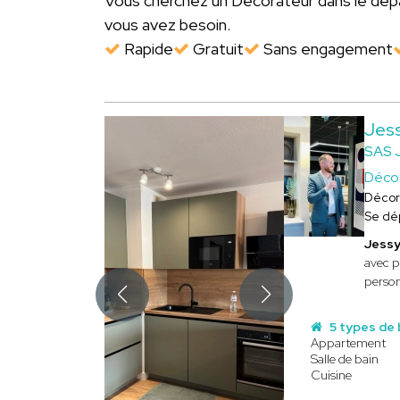
Vous cherchez un Décorateur dans le d
vous avez besoin.
Rapide
Gratuit
Sans engagement
Jess
SAS 
Déco
Décor
Se dé
Jessy
avec p
person
5 types de 
Appartement
Salle de bain
Cuisine