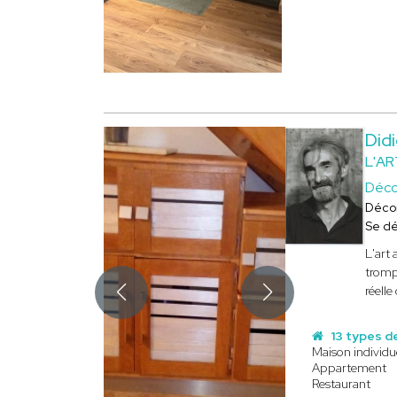
Did
L'AR
Déco
Déco
Se d
L'art 
tromp
réelle 
13 types d
Maison individu
Appartement
Restaurant