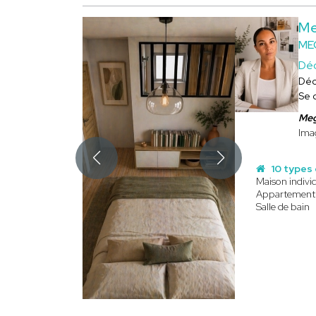
Me
ME
Déc
Déc
Se 
Me
Imag
10 types 
Maison individ
Appartement
Salle de bain