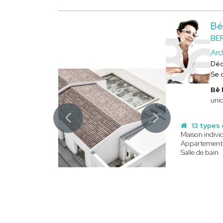
Bé
BE
Arc
Déc
Se 
Bē
uniq
13 types 
Maison individ
Appartement
Salle de bain