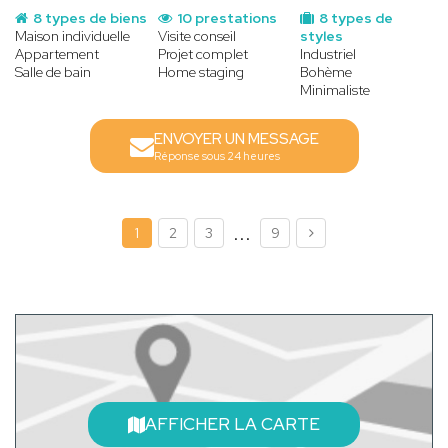
8 types de biens
10 prestations
8 types de
Maison individuelle
Visite conseil
styles
Appartement
Projet complet
Industriel
Salle de bain
Home staging
Bohème
Minimaliste
ENVOYER UN MESSAGE
Réponse sous 24 heures
...
1
2
3
9
AFFICHER LA CARTE