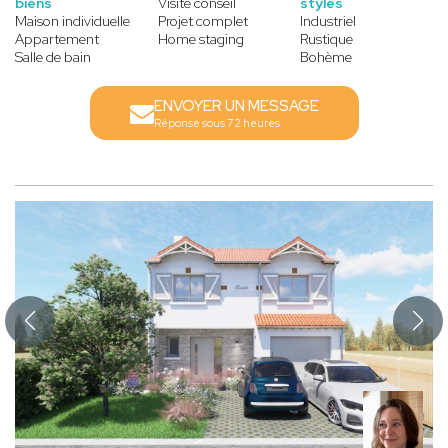
biens
Visite conseil
styles
Maison individuelle
Projet complet
Industriel
Appartement
Home staging
Rustique
Salle de bain
Bohème
ENVOYER UN MESSAGE
Réponse sous 72 heures