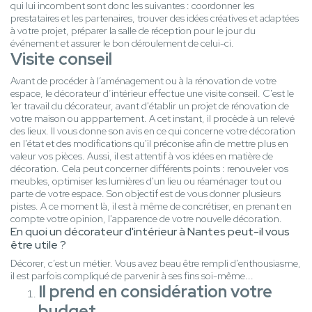
qui lui incombent sont donc les suivantes : coordonner les
prestataires et les partenaires, trouver des idées créatives et adaptées
à votre projet, préparer la salle de réception pour le jour du
événement et assurer le bon déroulement de celui-ci.
Visite conseil
Avant de procéder à l’aménagement ou à la rénovation de votre
espace, le décorateur d’intérieur effectue une visite conseil. C'est le
1er travail du décorateur, avant d'établir un projet de rénovation de
votre maison ou apppartement. A cet instant, il procède à un relevé
des lieux. Il vous donne son avis en ce qui concerne votre décoration
en l'état et des modifications qu'il préconise afin de mettre plus en
valeur vos pièces. Aussi, il est attentif à vos idées en matière de
décoration. Cela peut concerner différents points : renouveler vos
meubles, optimiser les lumières d'un lieu ou réaménager tout ou
parte de votre espace. Son objectif est de vous donner plusieurs
pistes. A ce moment là, il est à même de concrétiser, en prenant en
compte votre opinion, l'apparence de votre nouvelle décoration.
En quoi un décorateur d'intérieur à Nantes peut-il vous
être utile ?
Décorer, c’est un métier. Vous avez beau être rempli d'enthousiasme,
il est parfois compliqué de parvenir à ses fins soi-même...
Il prend en considération votre
budget