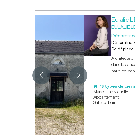
Eulalie
EULALIE 
Décoratric
Décoratrice
Se déplace
Architecte d’
dans la conc
haut-de-gamm
13 types de bien
Maison individuelle
Appartement
Salle de bain