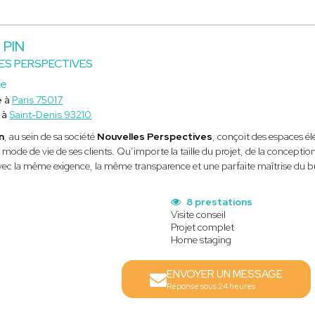
 PIN
ES PERSPECTIVES
ce
e à
Paris 75017
 à
Saint-Denis 93210
n
, au sein de sa société
Nouvelles Perspectives
, conçoit des espaces é
 mode de vie de ses clients. Qu’importe la taille du projet, de la concepti
avec la même exigence, la même transparence et une parfaite maîtrise du 
s
8 prestations
Visite conseil
Projet complet
Home staging
ENVOYER UN MESSAGE
Réponse sous 24 heures