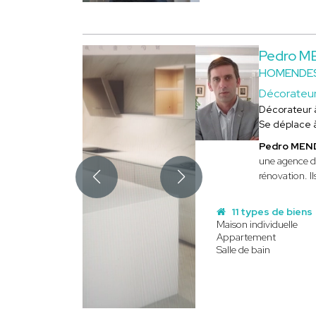
Pedro M
HOMENDE
Décorateur 
Décorateur
Se déplace 
Pedro MEN
une agence d'
rénovation. I
11 types de biens
Maison individuelle
Appartement
Salle de bain