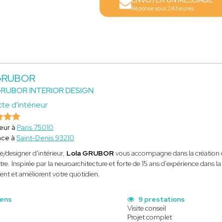
ENVOYER UN MESSAGE
Réponse sous 24 heures
 GRUBOR
RUBOR INTERIOR DESIGN
te d'intérieur
eur à
Paris 75010
ace à
Saint-Denis 93210
e/designer d'intérieur,
Lola GRUBOR
vous accompagne dans la création d
tre. Inspirée par la neuroarchitecture et forte de 15 ans d'expérience dans
nt et améliorent votre quotidien.
iens
9 prestations
Visite conseil
Projet complet