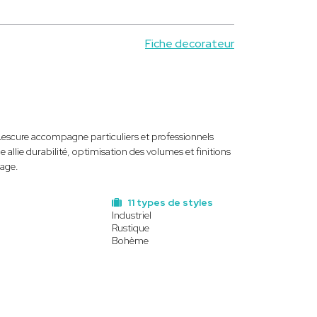
Fiche decorateur
e Lescure accompagne particuliers et professionnels
llie durabilité, optimisation des volumes et finitions
sage.
11 types de styles
Industriel
Rustique
Bohème