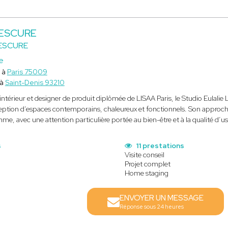
 LESCURE
LESCURE
e
 à
Paris 75009
 à
Saint-Denis 93210
intérieur et designer de produit diplômée de LISAA Paris, le Studio Eulali
eption d’espaces contemporains, chaleureux et fonctionnels. Son approche a
e, avec une attention particulière portée au bien-être et à la qualité d’u
s
11 prestations
Visite conseil
Projet complet
Home staging
ENVOYER UN MESSAGE
Réponse sous 24 heures