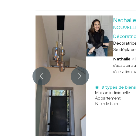
Nathalie
NOUVELL
Décoratri
Décoratric
Se déplace
Nathalie Pi
s’adapter au
réalisation 
9 types de bien
Maison individuelle
Appartement
Salle de bain