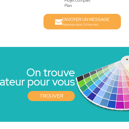
Projet complet
Plan
ENVOYER UN MESSAGE
Réponse sous 24 heures
On trouve
rateur pour vous
TROUVER