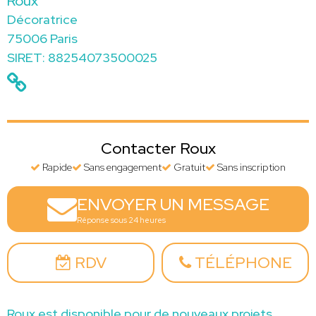
Roux
Décoratrice
75006 Paris
SIRET: 88254073500025
Contacter Roux
Rapide
Sans engagement
Gratuit
Sans inscription
ENVOYER UN MESSAGE
Réponse sous 24 heures
RDV
TÉLÉPHONE
Roux est disponible pour de nouveaux projets.