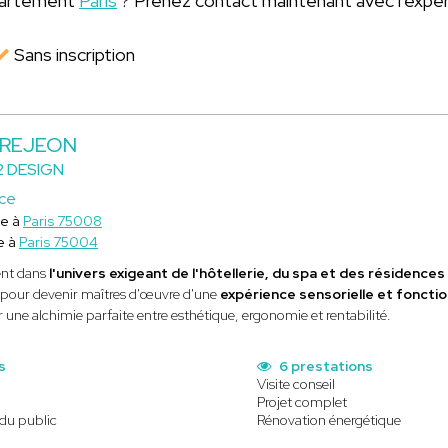
épartement
Paris
? Prenez contact maintenant avec l'expe
Sans inscription
 BREJEON
 DESIGN
ice
ce à
Paris 75008
e à
Paris 75004
ent dans
l'univers exigeant de l'hôtellerie, du spa et des résidence
 pour devenir maîtres d'œuvre d'une
expérience sensorielle et fonctio
r une alchimie parfaite entre esthétique, ergonomie et rentabilité.
s
6 prestations
Visite conseil
Projet complet
 du public
Rénovation énergétique