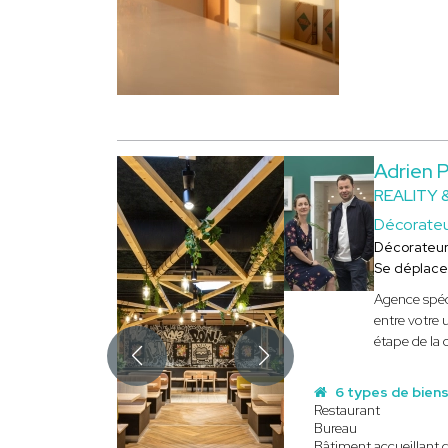
Adrien 
REALITY 
Décorate
Décorateu
Se déplace
Agence spéci
entre votre 
étape de la 
6 types de bien
Restaurant
Bureau
Bâtiment accueillant 