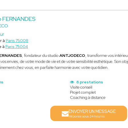
o FERNANDES
ECO
ur
r à
Paris 75008
e à
Paris 75004
FERNANDES
, fondateur du studio
ANTJODECO
, transforme vos intérieu
vos envies, de votre mode de vie et de votre sensibilité esthétique. Son ob
einement chez vous, en parfaite harmonie avec votre quotidien.
ns
8 prestations
Visite conseil
Projet complet
Coaching à distance
ENVOYER UN MESSAGE
Réponse sous 24 heures