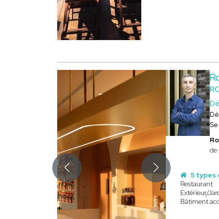
R
RO
Dé
Dé
Se
Ro
de 
5 types 
Restaurant
Extérieur/Jar
Bâtiment acc