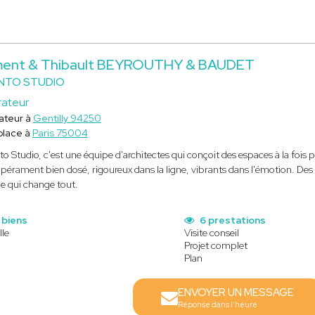
ment & Thibault BEYROUTHY & BAUDET
ENTO STUDIO
ateur
ateur à
Gentilly 94250
place à
Paris 75004
o Studio, c'est une équipe d'architectes qui conçoit des espaces à la fois 
érament bien dosé, rigoureux dans la ligne, vibrants dans l'émotion. Des li
le qui change tout.
 biens
6 prestations
lle
Visite conseil
Projet complet
Plan
ENVOYER UN MESSAGE
Réponse dans l'heure