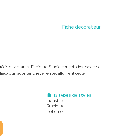
Fiche decorateur
précis et vibrants. Pimiento Studio conçoit des espaces
eux qui racontent, réveillent et allument cette
13 types de styles
Industriel
Rustique
Bohème