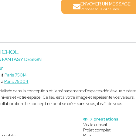
ENVOYER UN MESSAGE
Réponse sous 24 heures
PICHOL
& FANTASY DESIGN
ur
r à
Paris 75014
 à
Paris 75004
alisée dans la conception et l’aménagement d’espaces dédiés aux professio
univers et votre espace. Ce lieu est à votre image et représente vos valeurs
collaboration. Le concept ne peut se créer sans vous, il naît de vous.
s
7 prestations
Visite conseil
Projet complet
du public
Plan