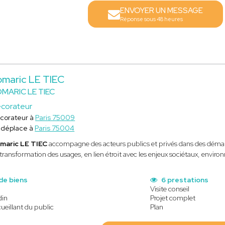
ENVOYER UN MESSAGE
Réponse sous 48 heures
omaric LE TIEC
MARIC LE TIEC
corateur
corateur à
Paris 75009
 déplace à
Paris 75004
maric LE TIEC
accompagne des acteurs publics et privés dans des démarch
transformation des usages, en lien étroit avec les enjeux sociétaux, envir
de biens
6 prestations
Visite conseil
din
Projet complet
ueillant du public
Plan