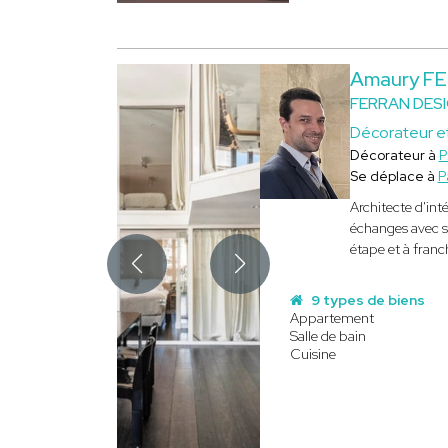
Amaury F
FERRAN DES
Décorateur et
Décorateur à
P
Se déplace à
P
Architecte d'int
échanges avec ses
étape et à franc
9 types de biens
Appartement
Salle de bain
Cuisine