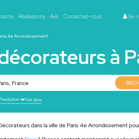
ntacte
Réalisations
Avis
Contactez-nous
Se c
aris 4e Arrondissement
décorateurs à P
REC
Voir plus
Décorateurs dans la ville de Paris 4e Arrondissement pour