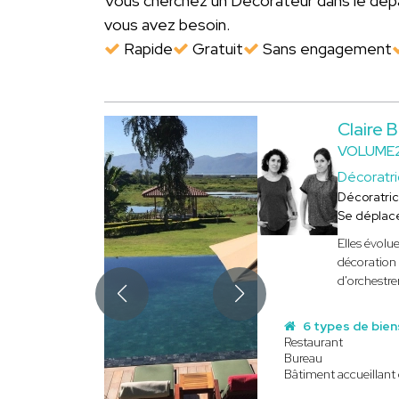
Vous cherchez un Décorateur dans le d
vous avez besoin.
Rapide
Gratuit
Sans engagement
Claire
VOLUME2
Décoratr
Décoratri
Se déplac
Elles évolu
décoration
d'orchestre
6 types de bien
Restaurant
Bureau
Bâtiment accueillant