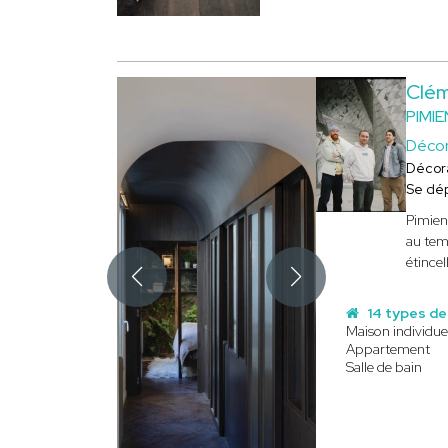
Clé
PIMI
Décor
Décor
Se dé
Pimient
au temp
étincel
14 types de
Maison individue
Appartement
Salle de bain