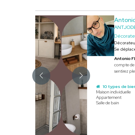
Antoni
ANTJOD
Décorate
Décorateu
Se déplac
Antonio 
compte de
sentirez pl
10 types de bie
Maison individuelle
Appartement
Salle de bain