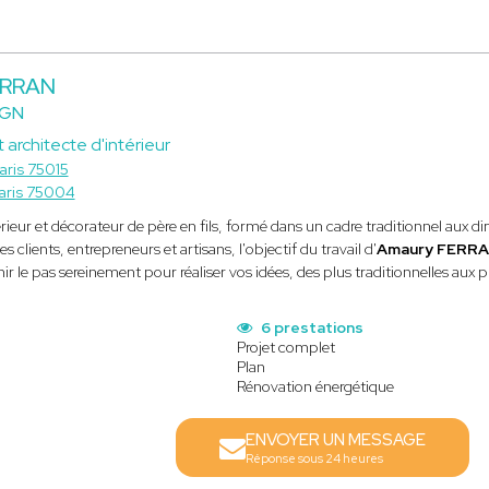
ERRAN
IGN
 architecte d'intérieur
aris 75015
aris 75004
érieur et décorateur de père en fils, formé dans un cadre traditionnel aux d
 clients, entrepreneurs et artisans, l'objectif du travail d'
Amaury FERR
hir le pas sereinement pour réaliser vos idées, des plus traditionnelles aux 
6 prestations
Projet complet
Plan
Rénovation énergétique
ENVOYER UN MESSAGE
Réponse sous 24 heures