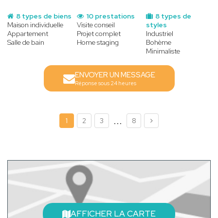
8 types de biens
10 prestations
8 types de
Maison individuelle
Visite conseil
styles
Appartement
Projet complet
Industriel
Salle de bain
Home staging
Bohème
Minimaliste
ENVOYER UN MESSAGE
Réponse sous 24 heures
...
1
2
3
8
AFFICHER LA CARTE