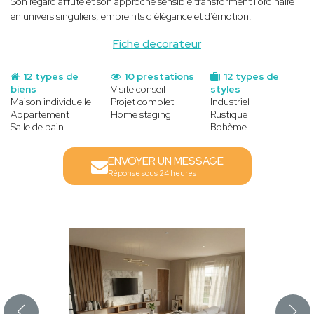
Son regard affûté et son approche sensible transforment l’ordinaire
en univers singuliers, empreints d’élégance et d’émotion.
Fiche decorateur
12 types de
10 prestations
12 types de
biens
Visite conseil
styles
Maison individuelle
Projet complet
Industriel
Appartement
Home staging
Rustique
Salle de bain
Bohème
ENVOYER UN MESSAGE
Réponse sous 24 heures