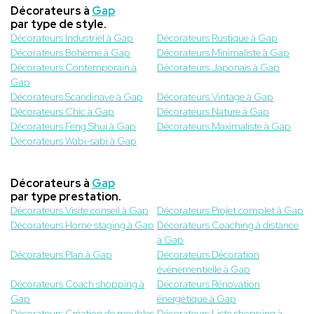
Décorateurs à
Gap
par type de style.
Décorateurs Industriel à Gap
Décorateurs Rustique à Gap
Décorateurs Bohème à Gap
Décorateurs Minimaliste à Gap
Décorateurs Contemporain à
Décorateurs Japonais à Gap
Gap
Décorateurs Scandinave à Gap
Décorateurs Vintage à Gap
Décorateurs Chic à Gap
Décorateurs Nature à Gap
Décorateurs Feng Shui à Gap
Décorateurs Maximaliste à Gap
Décorateurs Wabi-sabi à Gap
Décorateurs à
Gap
par type prestation.
Décorateurs Visite conseil à Gap
Décorateurs Projet complet à Gap
Décorateurs Home staging à Gap
Décorateurs Coaching à distance
à Gap
Décorateurs Plan à Gap
Décorateurs Décoration
événementielle à Gap
Décorateurs Coach shopping à
Décorateurs Rénovation
Gap
énergétique à Gap
Décorateurs Création de meubles
Décorateurs Liste shopping à