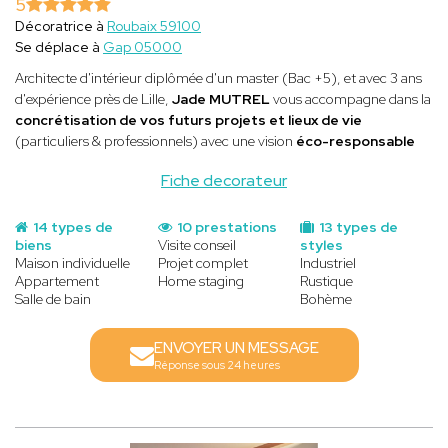
5
Décoratrice à
Roubaix 59100
Se déplace à
Gap 05000
Architecte d'intérieur diplômée d'un master (Bac +5), et avec 3 ans
d'expérience près de Lille,
Jade MUTREL
vous accompagne dans la
concrétisation de vos futurs projets et lieux de vie
(particuliers & professionnels) avec une vision
éco-responsable
Fiche decorateur
14 types de
10 prestations
13 types de
biens
Visite conseil
styles
Maison individuelle
Projet complet
Industriel
Appartement
Home staging
Rustique
Salle de bain
Bohème
ENVOYER UN MESSAGE
Réponse sous 24 heures