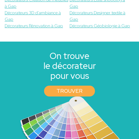
à Gap
Gap
Décorateurs 3D d'ambiance à
Décorateurs Designer textile à
Gap
Gap
Décorateurs Rénovation à Gap
Décorateurs Géobiologie à Gap
On trouve
le décorateur
pour vous
TROUVER