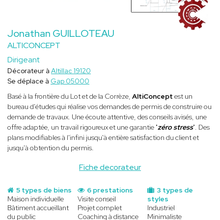
Jonathan GUILLOTEAU
ALTICONCEPT
Dirigeant
Décorateur à
Altillac 19120
Se déplace à
Gap 05000
Basé à la frontière du Lot et de la Corrèze,
AltiConcept
est un
bureau d'études qui réalise vos demandes de permis de construire ou
demande de travaux. Une écoute attentive, des conseils avisés, une
offre adaptée, un travail rigoureux et une garantie "
zéro stress
". Des
plans modifiables à l'infini jusqu'à entière satisfaction du client et
jusqu'à obtention du permis.
Fiche decorateur
5 types de biens
6 prestations
3 types de
Maison individuelle
Visite conseil
styles
Bâtiment accueillant
Projet complet
Industriel
du public
Coaching à distance
Minimaliste