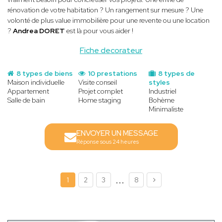
rénovation de votre habitation ? Un rangement sur mesure ? Une
volonté de plus value immobilière pour une revente ou une location
?
Andrea DORET
est là pour vous aider !
Fiche decorateur
8 types de biens
10 prestations
8 types de
Maison individuelle
Visite conseil
styles
Appartement
Projet complet
Industriel
Salle de bain
Home staging
Bohème
Minimaliste
ENVOYER UN MESSAGE
Réponse sous 24 heures
...
1
2
3
8