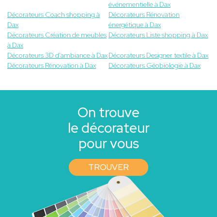
événementielle à Dax
Décorateurs Coach shopping à
Décorateurs Rénovation
Dax
énergétique à Dax
Décorateurs Création de meubles
Décorateurs Liste shopping à Dax
à Dax
Décorateurs 3D d'ambiance à Dax
Décorateurs Designer textile à Dax
Décorateurs Rénovation à Dax
Décorateurs Géobiologie à Dax
On trouve
le décorateur
pour vous
TROUVER