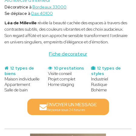
Architecte d'intérieur
Décoratrice à
Bordeaux 33000
Se déplace à
Dax 40100
Léa de Milleville
révèle la beauté cachée des espaces à travers des
contrastes subtils, des couleurs vibrantes et des choix audacieux.
Son regard affûté et son approche sensible transforment l’ordinaire
en univers singuliers, empreints d’élégance et d’émotion.
Fiche decorateur
12 types de
10 prestations
12 types de
biens
Visite conseil
styles
Maison individuelle
Projet complet
Industriel
Appartement
Home staging
Rustique
Salle de bain
Bohème
ENVOYER UN MESSAGE
Réponse sous 24 heures