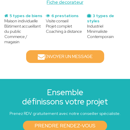
Fiche decorateur
5 types de biens
6 prestations
3 types de
Maison individuelle
Visite conseil
styles
Bâtiment accueillant
Projet complet
Industriel
du public
Coaching à distance
Minimaliste
Commerce /
Contemporain
magasin
ENVOYER UN MESSAGE
Ensemble
définissons votre projet
Prenez RDV gratuitement avec notre conseiller spécialiste.
PRENDRE RENDEZ-VOUS