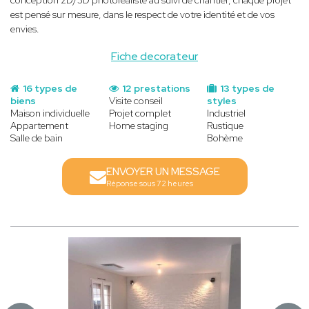
conception 2D/3D photoréaliste au suivi de chantier, chaque projet
est pensé sur mesure, dans le respect de votre identité et de vos
envies.
Fiche decorateur
16 types de
12 prestations
13 types de
biens
Visite conseil
styles
Maison individuelle
Projet complet
Industriel
Appartement
Home staging
Rustique
Salle de bain
Bohème
ENVOYER UN MESSAGE
Réponse sous 72 heures