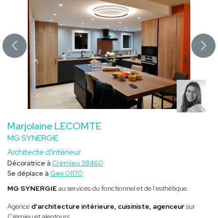
Marjolaine LECOMTE
MG SYNERGIE
Architecte d'intérieur
Décoratrice à
Crémieu 38460
Se déplace à
Gex 01170
MG SYNERGIE
au services du fonctionnel et de l'esthétique.
Agence
d'architecture intérieure, cuisiniste, agenceur
sur
Crémieu et alentours.