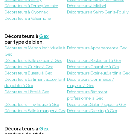
Décorateurs à Ferney-Voltaire
Décorateurs à Miribel
Décorateurs à Oyonnax
Décorateurs à Saint-Genis-Pouilly
Décorateurs à Valserhône
Décorateurs à
Gex
par type de bien.
Décorateurs Maison individuelle à
Décorateurs Appartement à Gex
Gex
Décorateurs Salle de bain à Gex
Décorateurs Restaurant à Gex
Décorateurs Cuisine à Gex
Décorateurs Chambre à Gex
Décorateurs Bureau à Gex
Décorateurs Extérieur/Jardin à Gex
Décorateurs Bâtiment accueillant
Décorateurs Commerce /
du public à Gex
magasin à Gex
Décorateurs Hôtel à Gex
Décorateurs Bâtiment
professionnel à Gex
Décorateurs Tiny house à Gex
Décorateurs Salon / séjour à Gex
Décorateurs Salle à manger à Gex
Décorateurs Dressing à Gex
Décorateurs à
Gex