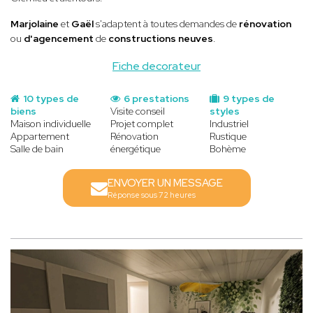
Marjolaine
et
Gaël
s'adaptent à toutes demandes de
rénovation
ou
d'agencement
de
constructions neuves
.
Fiche decorateur
10 types de
6 prestations
9 types de
biens
Visite conseil
styles
Maison individuelle
Projet complet
Industriel
Appartement
Rénovation
Rustique
Salle de bain
énergétique
Bohème
ENVOYER UN MESSAGE
Réponse sous 72 heures