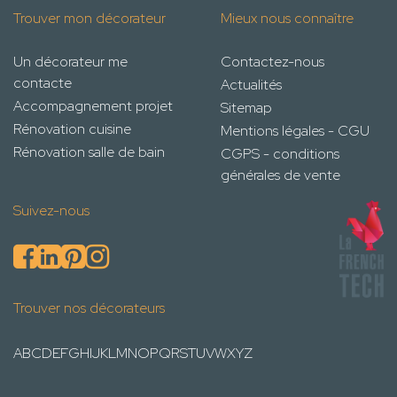
Trouver mon décorateur
Mieux nous connaître
Un décorateur me
Contactez-nous
contacte
Actualités
Accompagnement projet
Sitemap
Rénovation cuisine
Mentions légales - CGU
Rénovation salle de bain
CGPS - conditions
générales de vente
Suivez-nous
Trouver nos décorateurs
A
B
C
D
E
F
G
H
I
J
K
L
M
N
O
P
Q
R
S
T
U
V
W
X
Y
Z