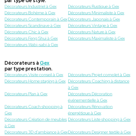
par type de style.
Décorateurs Industriel à Gex
Décorateurs Rustique à Gex
Décorateurs Bohème à Gex
Décorateurs Minimaliste à Gex
Décorateurs Contemporain à Gex
Décorateurs Japonais à Gex
Décorateurs Scandinave à Gex
Décorateurs Vintage à Gex
Décorateurs Chic à Gex
Décorateurs Nature à Gex
Décorateurs Feng Shui à Gex
Décorateurs Maximaliste à Gex
Décorateurs Wabi-sabi à Gex
Décorateurs à
Gex
par type prestation.
Décorateurs Visite conseil à Gex
Décorateurs Projet complet à Gex
Décorateurs Home staging à Gex
Décorateurs Coaching à distance
à Gex
Décorateurs Plan à Gex
Décorateurs Décoration
événementielle à Gex
Décorateurs Coach shopping à
Décorateurs Rénovation
Gex
énergétique à Gex
Décorateurs Création de meubles
Décorateurs Liste shopping à Gex
à Gex
Décorateurs 3D d'ambiance à Gex
Décorateurs Designer textile à Gex