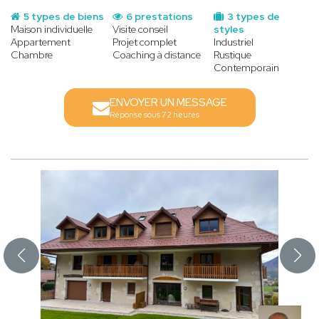
5 types de biens
6 prestations
3 types de
Maison individuelle
Visite conseil
styles
Appartement
Projet complet
Industriel
Chambre
Coaching à distance
Rustique
Contemporain
ENVOYER UN MESSAGE
Réponse sous 72 heures