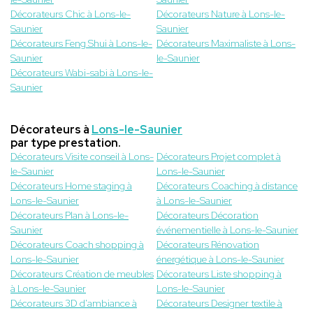
Décorateurs Chic à Lons-le-
Décorateurs Nature à Lons-le-
Saunier
Saunier
Décorateurs Feng Shui à Lons-le-
Décorateurs Maximaliste à Lons-
Saunier
le-Saunier
Décorateurs Wabi-sabi à Lons-le-
Saunier
Décorateurs à
Lons-le-Saunier
par type prestation.
Décorateurs Visite conseil à Lons-
Décorateurs Projet complet à
le-Saunier
Lons-le-Saunier
Décorateurs Home staging à
Décorateurs Coaching à distance
Lons-le-Saunier
à Lons-le-Saunier
Décorateurs Plan à Lons-le-
Décorateurs Décoration
Saunier
événementielle à Lons-le-Saunier
Décorateurs Coach shopping à
Décorateurs Rénovation
Lons-le-Saunier
énergétique à Lons-le-Saunier
Décorateurs Création de meubles
Décorateurs Liste shopping à
à Lons-le-Saunier
Lons-le-Saunier
Décorateurs 3D d'ambiance à
Décorateurs Designer textile à