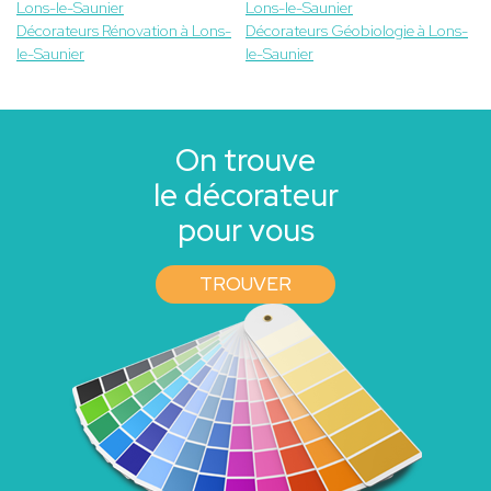
Lons-le-Saunier
Lons-le-Saunier
Décorateurs Rénovation à Lons-
Décorateurs Géobiologie à Lons-
le-Saunier
le-Saunier
On trouve
le décorateur
pour vous
TROUVER