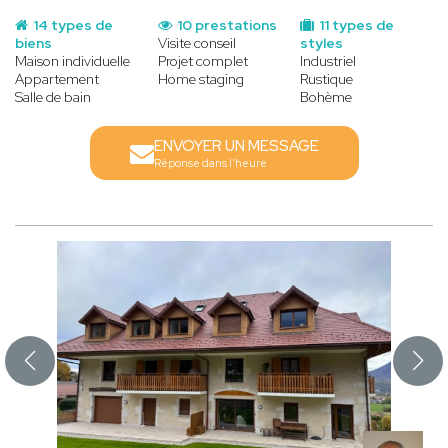
14 types de
10 prestations
11 types de
biens
Visite conseil
styles
Maison individuelle
Projet complet
Industriel
Appartement
Home staging
Rustique
Salle de bain
Bohème
ENVOYER UN MESSAGE
Réponse dans l'heure