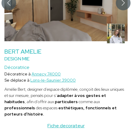
BERT AMELIE
DESIGN MIE
Décoratrice
Décoratrice à
Annecy 74000
Se déplace à
Lons-le-Saunier 39000
Amélie Bert, designer d’espace diplômée, conçoit des lieux uniques
et sur mesure, pensés pour s’
adapter à vos gestes et
habitudes
, afin d’offrir aux
particuliers
comme aux
professionnels
des espaces
esthétiques, fonctionnels et
porteurs d’histoire.
Fiche decorateur