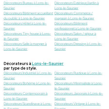
Décorateurs Bureau à Lons-le-
Décorateurs Extérieur/Jardin à
Saunier
Lons-le-Saunier
Décorateurs Bâtiment accueillant
Décorateurs Commerce /
du public à Lons-le-Saunier
magasin à Lons-le-Saunier
Décorateurs Hôtel à Lons-le-
Décorateurs Bâtiment
Saunier
professionnel à Lons-le-Saunier
Décorateurs Tiny house à Lons-
Décorateurs Salon / séjour à
le-Saunier
Lons-le-Saunier
Décorateurs Salle à manger à
Décorateurs Dressing à Lons-le-
Lons-le-Saunier
Saunier
Décorateurs à
Lons-le-Saunier
par type de style.
Décorateurs Industriel à Lons-le-
Décorateurs Rustique à Lons-le-
Saunier
Saunier
Décorateurs Bohème à Lons-le-
Décorateurs Minimaliste à Lons-
Saunier
le-Saunier
Décorateurs Contemporain à
Décorateurs Japonais à Lons-le-
Lons-le-Saunier
Saunier
Décorateurs Scandinave à Lons-
Décorateurs Vintage à Lons-le-
le-Saunier
Saunier