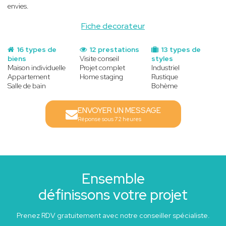
envies.
Fiche decorateur
16 types de
12 prestations
13 types de
biens
Visite conseil
styles
Maison individuelle
Projet complet
Industriel
Appartement
Home staging
Rustique
Salle de bain
Bohème
ENVOYER UN MESSAGE
Réponse sous 72 heures
Ensemble
définissons votre projet
Prenez RDV gratuitement avec notre conseiller spécialiste.