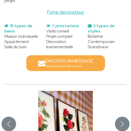
projet.
Fiche decorateur
15 types de
7 prestations
5 types de
biens
Visite conseil
styles
Maison individuelle
Projet complet
Bohème
Appartement
Décoration
Contemporain
Salle de bain
événementielle
Scandinave
ENVOYER UN MESSAGE
Réponse sous 48 heures