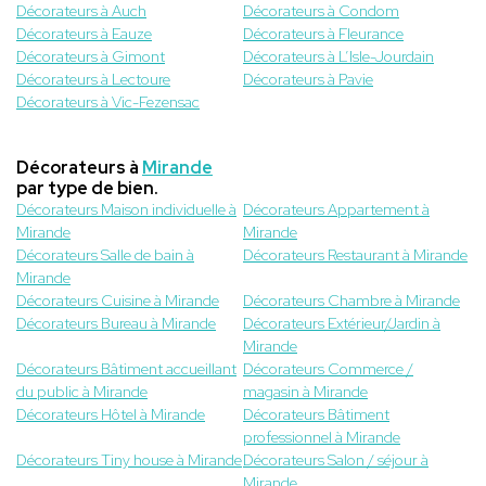
Décorateurs à Auch
Décorateurs à Condom
Décorateurs à Eauze
Décorateurs à Fleurance
Décorateurs à Gimont
Décorateurs à L’Isle-Jourdain
Décorateurs à Lectoure
Décorateurs à Pavie
Décorateurs à Vic-Fezensac
Décorateurs à
Mirande
par type de bien.
Décorateurs Maison individuelle à
Décorateurs Appartement à
Mirande
Mirande
Décorateurs Salle de bain à
Décorateurs Restaurant à Mirande
Mirande
Décorateurs Cuisine à Mirande
Décorateurs Chambre à Mirande
Décorateurs Bureau à Mirande
Décorateurs Extérieur/Jardin à
Mirande
Décorateurs Bâtiment accueillant
Décorateurs Commerce /
du public à Mirande
magasin à Mirande
Décorateurs Hôtel à Mirande
Décorateurs Bâtiment
professionnel à Mirande
Décorateurs Tiny house à Mirande
Décorateurs Salon / séjour à
Mirande