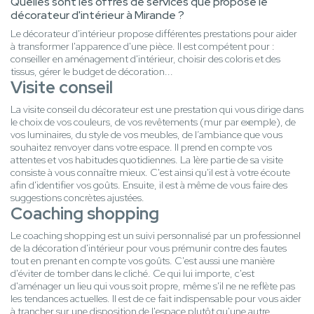
Quelles sont les offres de services que propose le
décorateur d'intérieur à Mirande ?
Le décorateur d'intérieur propose différentes prestations pour aider
à transformer l'apparence d'une pièce. Il est compétent pour :
conseiller en aménagement d'intérieur, choisir des coloris et des
tissus, gérer le budget de décoration...
Visite conseil
La visite conseil du décorateur est une prestation qui vous dirige dans
le choix de vos couleurs, de vos revêtements (mur par exemple), de
vos luminaires, du style de vos meubles, de l’ambiance que vous
souhaitez renvoyer dans votre espace. Il prend en compte vos
attentes et vos habitudes quotidiennes. La 1ère partie de sa visite
consiste à vous connaître mieux. C'est ainsi qu'il est à votre écoute
afin d'identifier vos goûts. Ensuite, il est à même de vous faire des
suggestions concrètes ajustées.
Coaching shopping
Le coaching shopping est un suivi personnalisé par un professionnel
de la décoration d'intérieur pour vous prémunir contre des fautes
tout en prenant en compte vos goûts. C'est aussi une manière
d'éviter de tomber dans le cliché. Ce qui lui importe, c'est
d'aménager un lieu qui vous soit propre, même s'il ne ne reflète pas
les tendances actuelles. Il est de ce fait indispensable pour vous aider
à trancher sur une disposition de l'espace plutôt qu'une autre.