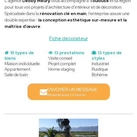
L'agence
Debby Meury
vous accompagne à
Toulouse
et sa région
pour tous vos projets d'architecture d'intérieur et de décoration.
Spécialisée dans la
rénovation clé en main
, l'entreprise assure une
double expertise :
la conception esthétique sur-mesure et la
maîtrise d’œuvre
Fiche decorateur
15 types de
13 prestations
13 types de
biens
Visite conseil
styles
Maison individuelle
Projet complet
Industriel
Appartement
Home staging
Rustique
Salle de bain
Bohème
ENVOYER UN MESSAGE
Réponse sous 24 heures