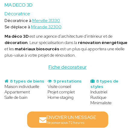
MA DECO 3D
Décoratrice
Décoratrice à
Merville 31330
Se déplace à
Mirande 32300
Ma déco 3D
est une agence d'architecture d'intérieur et de
décoration
. Leur spécialisation dans la
rénovation énergétique
et les
matériaux biosourcés
est un plus qui apportera une réelle
plus-value à votre projet de rénovation.
Fiche decorateur
8 types de biens
9 prestations
8 types de
Maison individuelle
Visite conseil
styles
Appartement
Projet complet
Industriel
Salle de bain
Home staging
Rustique
Minimaliste
ENVOYER UN MESSAGE
Réponse sous 72 heures