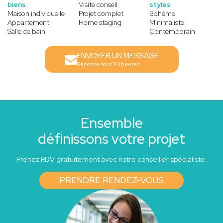
biens
Visite conseil
styles
Maison individuelle
Projet complet
Bohème
Appartement
Home staging
Minimaliste
Salle de bain
Contemporain
ENVOYER UN MESSAGE
Réponse sous 24 heures
Ensemble
définissons votre projet
Prenez RDV gratuitement avec notre conseiller spécialiste.
PRENDRE RENDEZ-VOUS