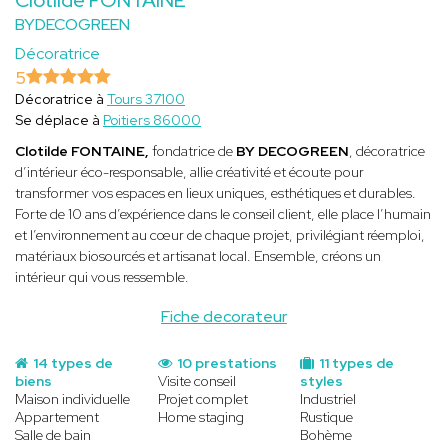
BYDECOGREEN
Décoratrice
5
Décoratrice à
Tours 37100
Se déplace à
Poitiers 86000
Clotilde FONTAINE,
fondatrice de
BY DECOGREEN
, décoratrice
d’intérieur éco-responsable, allie créativité et écoute pour
transformer vos espaces en lieux uniques, esthétiques et durables.
Forte de 10 ans d’expérience dans le conseil client, elle place l’humain
et l’environnement au cœur de chaque projet, privilégiant réemploi,
matériaux biosourcés et artisanat local. Ensemble, créons un
intérieur qui vous ressemble.
Fiche decorateur
14 types de
10 prestations
11 types de
biens
Visite conseil
styles
Maison individuelle
Projet complet
Industriel
Appartement
Home staging
Rustique
Salle de bain
Bohème