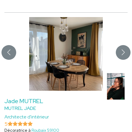
Jade MUTREL
MUTREL JADE
Architecte d'intérieur
5
Décoratrice à
Roubaix 59100