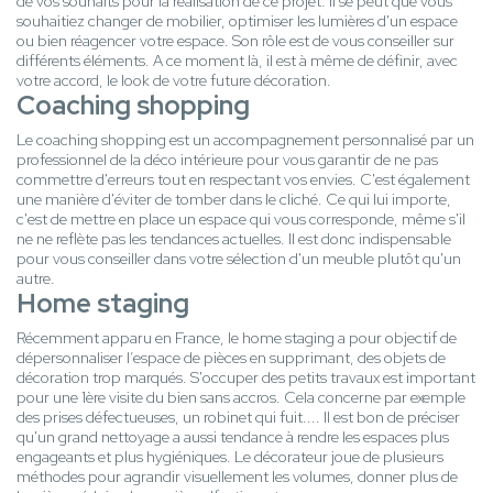
de vos souhaits pour la réalisation de ce projet. Il se peut que vous
souhaitiez changer de mobilier, optimiser les lumières d'un espace
ou bien réagencer votre espace. Son rôle est de vous conseiller sur
différents éléments. A ce moment là, il est à même de définir, avec
votre accord, le look de votre future décoration.
Coaching shopping
Le coaching shopping est un accompagnement personnalisé par un
professionnel de la déco intérieure pour vous garantir de ne pas
commettre d'erreurs tout en respectant vos envies. C'est également
une manière d'éviter de tomber dans le cliché. Ce qui lui importe,
c'est de mettre en place un espace qui vous corresponde, même s'il
ne ne reflète pas les tendances actuelles. Il est donc indispensable
pour vous conseiller dans votre sélection d'un meuble plutôt qu'un
autre.
Home staging
Récemment apparu en France, le home staging a pour objectif de
dépersonnaliser l’espace de pièces en supprimant, des objets de
décoration trop marqués. S'occuper des petits travaux est important
pour une 1ère visite du bien sans accros. Cela concerne par exemple
des prises défectueuses, un robinet qui fuit.... Il est bon de préciser
qu'un grand nettoyage a aussi tendance à rendre les espaces plus
engageants et plus hygiéniques. Le décorateur joue de plusieurs
méthodes pour agrandir visuellement les volumes, donner plus de