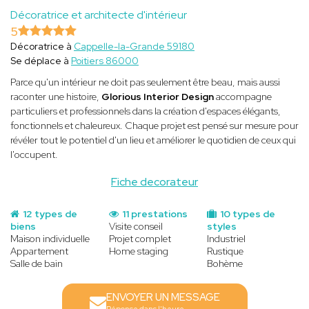
Décoratrice et architecte d'intérieur
5
Décoratrice à
Cappelle-la-Grande 59180
Se déplace à
Poitiers 86000
Parce qu'un intérieur ne doit pas seulement être beau, mais aussi
raconter une histoire,
Glorious Interior Design
accompagne
particuliers et professionnels dans la création d'espaces élégants,
fonctionnels et chaleureux. Chaque projet est pensé sur mesure pour
révéler tout le potentiel d'un lieu et améliorer le quotidien de ceux qui
l'occupent.
Fiche decorateur
12 types de
11 prestations
10 types de
biens
Visite conseil
styles
Maison individuelle
Projet complet
Industriel
Appartement
Home staging
Rustique
Salle de bain
Bohème
ENVOYER UN MESSAGE
Réponse dans l'heure