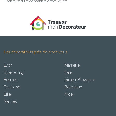
lumière, séduire de manière olfactive, etc.
Les décorateurs près de chez vous
Lyon
Marseille
Strasbourg
Paris
Rennes
Aix-en-Provence
Toulouse
Bordeaux
Lille
Nice
Nantes