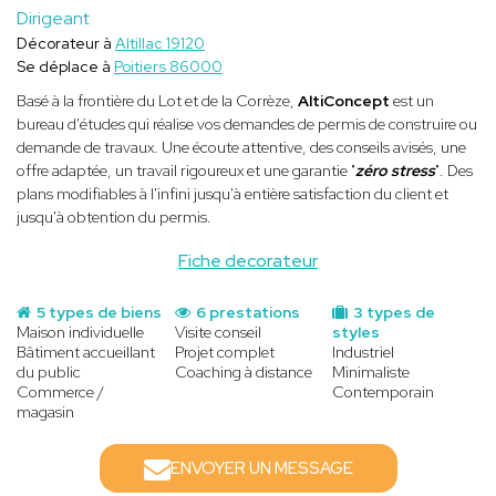
Dirigeant
Décorateur à
Altillac 19120
Se déplace à
Poitiers 86000
Basé à la frontière du Lot et de la Corrèze,
AltiConcept
est un
bureau d'études qui réalise vos demandes de permis de construire ou
demande de travaux. Une écoute attentive, des conseils avisés, une
offre adaptée, un travail rigoureux et une garantie "
zéro stress
". Des
plans modifiables à l'infini jusqu'à entière satisfaction du client et
jusqu'à obtention du permis.
Fiche decorateur
5 types de biens
6 prestations
3 types de
Maison individuelle
Visite conseil
styles
Bâtiment accueillant
Projet complet
Industriel
du public
Coaching à distance
Minimaliste
Commerce /
Contemporain
magasin
ENVOYER UN MESSAGE