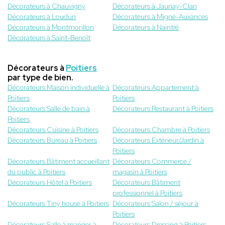
Décorateurs à Chauvigny
Décorateurs à Jaunay-Clan
Décorateurs à Loudun
Décorateurs à Migné-Auxances
Décorateurs à Montmorillon
Décorateurs à Naintré
Décorateurs à Saint-Benoît
Décorateurs à
Poitiers
par type de bien.
Décorateurs Maison individuelle à
Décorateurs Appartement à
Poitiers
Poitiers
Décorateurs Salle de bain à
Décorateurs Restaurant à Poitiers
Poitiers
Décorateurs Cuisine à Poitiers
Décorateurs Chambre à Poitiers
Décorateurs Bureau à Poitiers
Décorateurs Extérieur/Jardin à
Poitiers
Décorateurs Bâtiment accueillant
Décorateurs Commerce /
du public à Poitiers
magasin à Poitiers
Décorateurs Hôtel à Poitiers
Décorateurs Bâtiment
professionnel à Poitiers
Décorateurs Tiny house à Poitiers
Décorateurs Salon / séjour à
Poitiers
Décorateurs Salle à manger à
Décorateurs Dressing à Poitiers