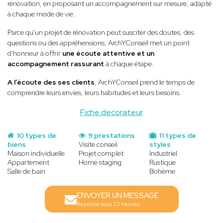
rénovation, en proposant un accompagnement sur mesure, adapté
à chaque mode de vie.
Parce qu'un projet de rénovation peut susciter des doutes, des
questions ou des appréhensions, ArchYConseil met un point
d'honneur à offrir
une écoute attentive et un
accompagnement rassurant
à chaque étape.
A l’écoute des ses clients
, ArchYConseil prend le temps de
comprendre leurs envies, leurs habitudes et leurs besoins.
Fiche decorateur
10 types de
9 prestations
11 types de
biens
Visite conseil
styles
Maison individuelle
Projet complet
Industriel
Appartement
Home staging
Rustique
Salle de bain
Bohème
ENVOYER UN MESSAGE
Réponse sous 72 heures