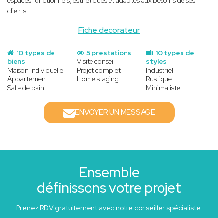
espaces fonctionnels, esthétiques et adaptés aux besoins de ses
clients.
Fiche decorateur
10 types de
5 prestations
10 types de
biens
Visite conseil
styles
Maison individuelle
Projet complet
Industriel
Appartement
Home staging
Rustique
Salle de bain
Minimaliste
ENVOYER UN MESSAGE
Ensemble
définissons votre projet
Prenez RDV gratuitement avec notre conseiller spécialiste.