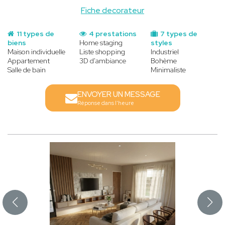
Fiche decorateur
11 types de
4 prestations
7 types de
biens
Home staging
styles
Maison individuelle
Liste shopping
Industriel
Appartement
3D d'ambiance
Bohème
Salle de bain
Minimaliste
ENVOYER UN MESSAGE
Réponse dans l'heure