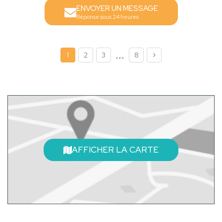
ENVOYER UN MESSAGE
Réponse sous 24 heures
...
1
2
3
8
AFFICHER LA CARTE